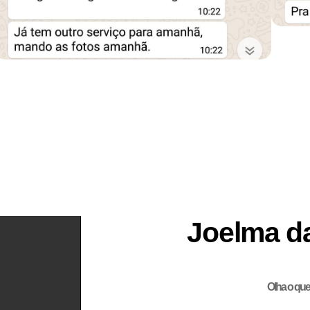
Joelma d
Olha o que 