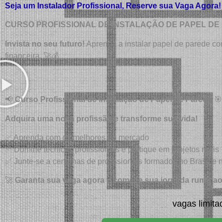
Seja um Instalador Profissional, Reserve sua Vaga Agora
CURSO PROFISSIONAL DE INSTALAÇÃO DE PAPEL DE
Invista no seu futuro!
Aprenda a instalar papel de parede co
financeira. 🚀💰
📢
Curso Profissional de Instalação de Papel de Parede
🎯
Adquira uma nova profissão e transforme sua vida!
✅ Aprenda com os melhores do mercado
✅ Domine técnicas profissionais e pratique em projetos reais
✅ Junte-se a centenas de profissionais formados no Brasil e n
🚀
Garanta sua vaga agora e comece sua jornada rumo a
vagas limita