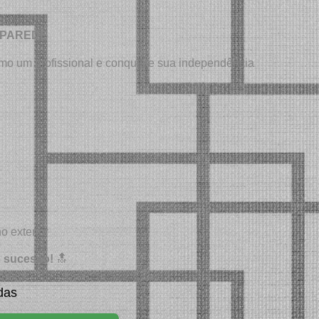
!
 PAREDE
mo um profissional e conquiste sua independência
o exterior
o sucesso!
🔝
das