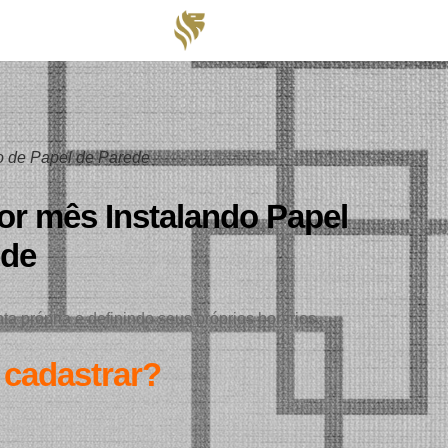
ão de Papel de Parede
or mês Instalando Papel
ede
ta própria e definindo seus próprios horários.
 cadastrar?