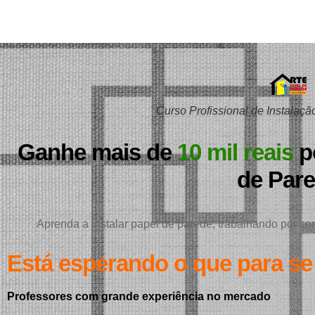
Curso Profissional de Instalaç
Ganhe mais de
10 mil reais
p
de Par
Aprenda a instalar papel de parede, trabalhando por con
Está esperando o que para se
Professores com grande experiência no mercado