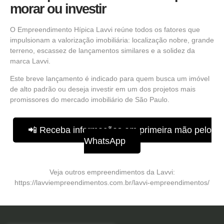
morar ou investir
O Empreendimento Hípica Lavvi reúne todos os fatores que
impulsionam a valorização imobiliária: localização nobre, grande
terreno, escassez de lançamentos similares e a solidez da
marca Lavvi.
Este breve lançamento é indicado para quem busca um imóvel
de alto padrão ou deseja investir em um dos projetos mais
promissores do mercado imobiliário de São Paulo.
📲 Receba informações em primeira mão pelo
WhatsApp
Veja outros empreendimentos da Lavvi:
https://lavviempreendimentos.com.br/lavvi-empreendimentos/