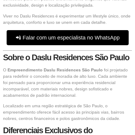
exclusividade, design e localização privilegiada.
Viver no Daslu Residences é experimentar um lifestyle único, onde
arquitetura, conforto e luxo se unem em cada detalhe.
📲 Falar com um especialista no WhatsApp
Sobre o Daslu Residences São Paulo
O
Empreendimento
Daslu Residences São Paulo
foi projetado
para redefinir o conceito de moradia de alto luxo. Cada ambiente
foi pensado para proporcionar uma experiência residencial
incomparável, com materiais nobres, design sofisticado e
acabamentos de padrão internacional.
Localizado em uma região estratégica de São Paulo, o
empreendimento oferece fácil acesso às principais vias, bairros
nobres, centros financeiros e polos gastronômicos da cidade.
Diferenciais Exclusivos do