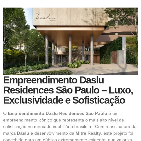
Empreendimento Daslu
Residences São Paulo – Luxo,
Exclusividade e Sofisticação
O
Empreendimento Daslu Residences São Paulo
é um
empreendimento icônico que representa o mais alto nível de
sofisticação no mercado imobiliário brasileiro. Com a assinatura da
marca
Daslu
e desenvolvimento da
Mitre Realty
, este projeto foi
concebido para um público extremamente exigente, que valoriza