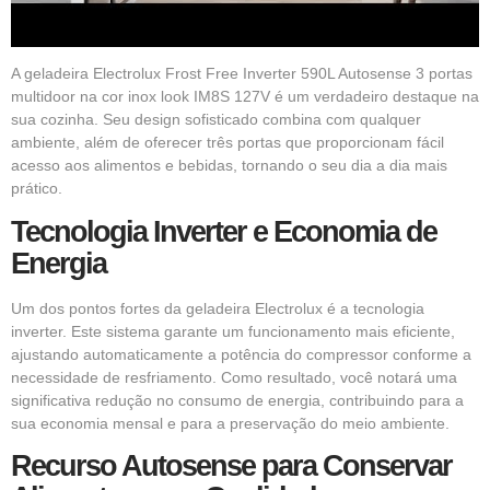
A geladeira Electrolux Frost Free Inverter 590L
Autosense 3 portas
multidoor na cor inox look IM8S 127V é um verdadeiro destaque na
sua cozinha. Seu design sofisticado combina com qualquer
ambiente, além de oferecer três portas que proporcionam fácil
acesso aos alimentos e bebidas, tornando o seu dia a dia mais
prático.
Tecnologia Inverter e Economia de
Energia
Um dos pontos fortes da geladeira Electrolux é a tecnologia
inverter. Este sistema garante um funcionamento mais eficiente,
ajustando automaticamente a potência do compressor conforme a
necessidade de resfriamento. Como resultado, você notará uma
significativa redução no consumo de energia, contribuindo para a
sua economia mensal e para a preservação do meio ambiente.
Recurso Autosense para Conservar