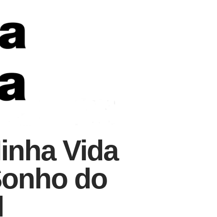
inha Vida
Sonho do
l