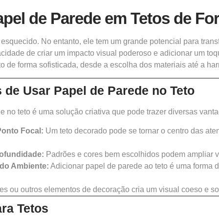
Papel de Parede em Tetos de Fo
 é esquecido. No entanto, ele tem um grande potencial para tra
dade de criar um impacto visual poderoso e adicionar um toq
eto de forma sofisticada, desde a escolha dos materiais até a 
s de Usar Papel de Parede no Teto
e no teto é uma solução criativa que pode trazer diversas vant
onto Focal:
Um teto decorado pode se tornar o centro das at
ofundidade:
Padrões e cores bem escolhidos podem ampliar vi
 do Ambiente:
Adicionar papel de parede ao teto é uma forma de
s ou outros elementos de decoração cria um visual coeso e sof
ra Tetos