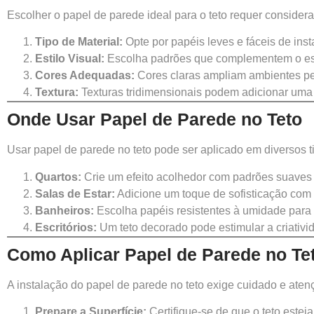
Escolher o papel de parede ideal para o teto requer consider
Tipo de Material:
Opte por papéis leves e fáceis de inst
Estilo Visual:
Escolha padrões que complementem o esti
Cores Adequadas:
Cores claras ampliam ambientes pe
Textura:
Texturas tridimensionais podem adicionar uma 
Onde Usar Papel de Parede no Teto
Usar papel de parede no teto pode ser aplicado em diversos t
Quartos:
Crie um efeito acolhedor com padrões suaves 
Salas de Estar:
Adicione um toque de sofisticação com 
Banheiros:
Escolha papéis resistentes à umidade para 
Escritórios:
Um teto decorado pode estimular a criativid
Como Aplicar Papel de Parede no Te
A instalação do papel de parede no teto exige cuidado e aten
Prepare a Superfície:
Certifique-se de que o teto esteja