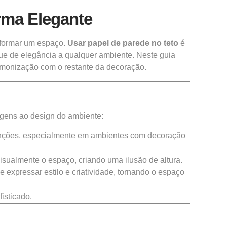
rma Elegante
nsformar um espaço.
Usar papel de parede no teto
é
ue de elegância a qualquer ambiente. Neste guia
harmonização com o restante da decoração.
agens ao design do ambiente:
enções, especialmente em ambientes com decoração
sualmente o espaço, criando uma ilusão de altura.
 expressar estilo e criatividade, tornando o espaço
isticado.