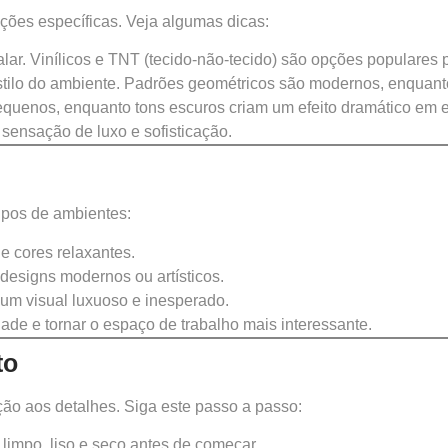
ações específicas. Veja algumas dicas:
alar. Vinílicos e TNT (tecido-não-tecido) são opções populares p
lo do ambiente. Padrões geométricos são modernos, enquanto 
quenos, enquanto tons escuros criam um efeito dramático em 
sensação de luxo e sofisticação.
ipos de ambientes:
e cores relaxantes.
designs modernos ou artísticos.
um visual luxuoso e inesperado.
ade e tornar o espaço de trabalho mais interessante.
to
ção aos detalhes. Siga este passo a passo:
 limpo, liso e seco antes de começar.