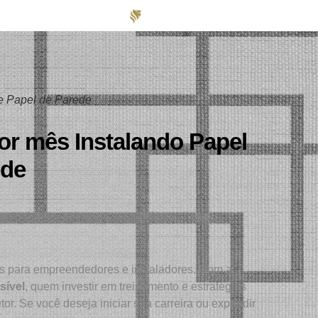
e Papel de Parede
or mês Instalando Papel
ede
ta própria e definindo seus próprios horários.
s para empreendedores e instaladores. Com a
sível
, quem investir em treinamento e estratégias
r. Se você deseja iniciar sua carreira ou expandir