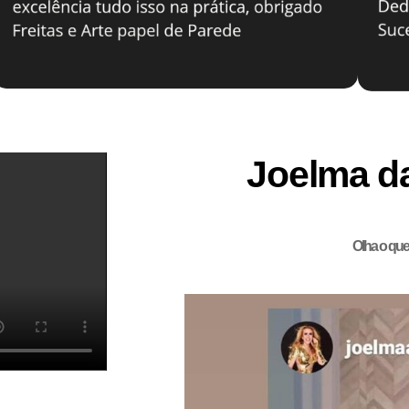
Joelma d
Olha o que 