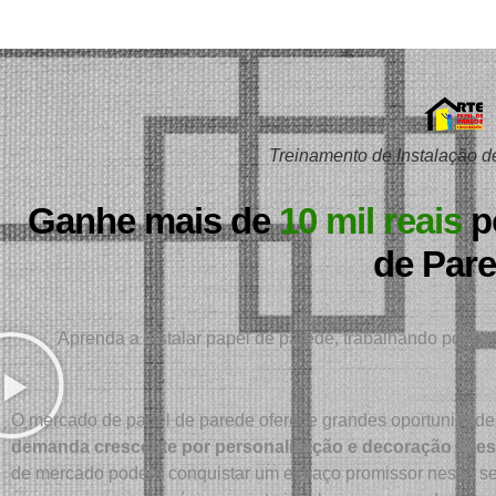
Treinamento de Instalação d
Ganhe mais de
10 mil reais
p
de Par
Aprenda a instalar papel de parede, trabalhando por con
O mercado de papel de parede oferece grandes oportunidade
demanda crescente por personalização e decoração aces
de mercado poderá conquistar um espaço promissor nesse seto