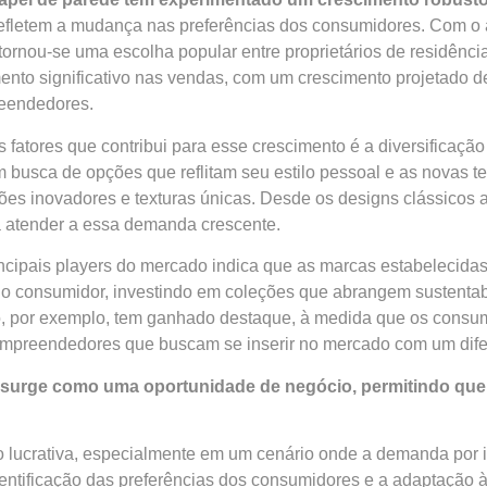
efletem a mudança nas preferências dos consumidores. Com o a
tornou-se uma escolha popular entre proprietários de residência
ento significativo nas vendas, com um crescimento projetado 
eendedores.
s fatores que contribui para esse crescimento é a diversificaç
 busca de opções que reflitam seu estilo pessoal e as novas t
es inovadores e texturas únicas. Desde os designs clássicos
 atender a essa demanda crescente.
incipais players do mercado indica que as marcas estabelecid
 consumidor, investindo em coleções que abrangem sustentab
, por exemplo, tem ganhado destaque, à medida que os consu
mpreendedores que buscam se inserir no mercado com um difer
m surge como uma oportunidade de negócio, permitindo qu
 lucrativa, especialmente em um cenário onde a demanda por in
ntificação das preferências dos consumidores e a adaptação à