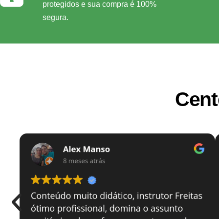
protegidos e sua compra é 100%
segura.
Cent