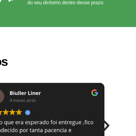
do seu dinheiro dentro desse prazo.
os