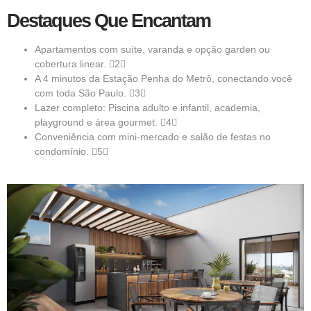
Destaques Que Encantam
Apartamentos com suíte, varanda e opção garden ou
cobertura linear. 2
A 4 minutos da Estação Penha do Metrô, conectando você
com toda São Paulo. 3
Lazer completo: Piscina adulto e infantil, academia,
playground e área gourmet. 4
Conveniência com mini-mercado e salão de festas no
condomínio. 5