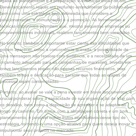
ligada ao planejamento e à preparação. A execução eficaz de um
breve lançamento requer um profundo entendimento do público-alvo,
bem como uma estratégia bem delineada que considere o
posicionamento, a comunicação e a promoção. As ferramentas e
técnicas disponíveis permitem que, mesmo pequenas empresas ou
empreendedores individuais, realizem lançamentos bem-sucedidos.
No entanto, também é importante estar ciente das dificuldades que
podem aparecer, como a concorrência acirrada, a possibilidade de
uma mensagem não ressoar com audiência, e a necessidade de um
orçamento adequado para as campanhas de marketing. Investir em
breve lançamentos requer não apenas recursos financeiros, mas
também tempo e dedicação para garantir que todas as etapas do
processo sejam contempladas.
Portanto, ao avaliar se vale a pena investir em breve lançamentos, é
crucial ponderar sobre a capacidade de sua organização de lidar com
os desafios, bem como a disposição de aprender e se adaptar ao
longo do caminho. Em suma, com a abordagem correta e um bom
planejamento, é possível colher frutos significativos desse tipo de
estratégia, tornando-o uma opção atrativa para quem deseja inovar e
impulsionar seus projetos no mercado.