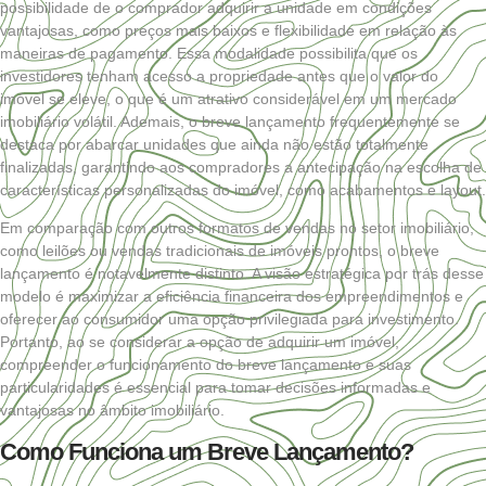
possibilidade de o comprador adquirir a unidade em condições
vantajosas, como preços mais baixos e flexibilidade em relação às
maneiras de pagamento. Essa modalidade possibilita que os
investidores tenham acesso a propriedade antes que o valor do
imóvel se eleve, o que é um atrativo considerável em um mercado
imobiliário volátil. Ademais, o breve lançamento frequentemente se
destaca por abarcar unidades que ainda não estão totalmente
finalizadas, garantindo aos compradores a antecipação na escolha de
características personalizadas do imóvel, como acabamentos e layout.
Em comparação com outros formatos de vendas no setor imobiliário,
como leilões ou vendas tradicionais de imóveis prontos, o breve
lançamento é notavelmente distinto. A visão estratégica por trás desse
modelo é maximizar a eficiência financeira dos empreendimentos e
oferecer ao consumidor uma opção privilegiada para investimento.
Portanto, ao se considerar a opção de adquirir um imóvel,
compreender o funcionamento do breve lançamento e suas
particularidades é essencial para tomar decisões informadas e
vantajosas no âmbito imobiliário.
Como Funciona um Breve Lançamento?