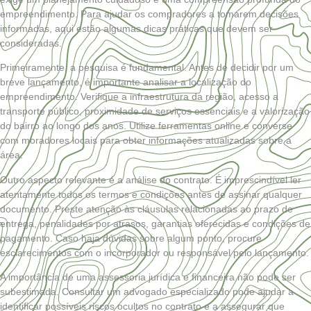
empreendimento. Para ajudar os compradores a tomarem decisões
informadas, aqui estão algumas dicas práticas que devem ser
consideradas.
Primeiramente, a pesquisa é fundamental. Antes de decidir por um
breve lançamento, é importante analisar a localização do
empreendimento. Verifique a infraestrutura da região, acesso a
transporte público, proximidade de serviços essenciais e a valorização
do bairro ao longo dos anos. Utilize ferramentas online e converse
com moradores locais para obter informações atualizadas sobre a
área.
Outro aspecto relevante é a análise do contrato. É imprescindível ler
atentamente todos os termos e condições antes de assinar qualquer
documento. Preste atenção às cláusulas relacionadas ao prazo de
entrega, penalidades por atrasos, garantias oferecidas e condições de
pagamento. Caso haja dúvidas sobre algum ponto, procure
esclarecimentos com o incorporador ou responsável pelo lançamento.
A importância de uma assessoria jurídica e financeira não pode ser
subestimada. Consultar um advogado especializado pode ajudar a
identificar possíveis riscos ocultos no contrato e a assegurar que