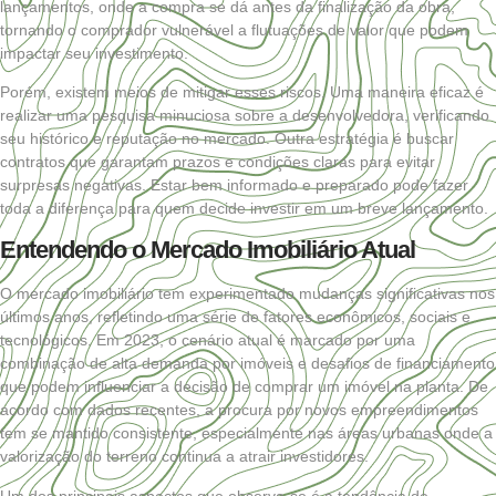
lançamentos, onde a compra se dá antes da finalização da obra,
tornando o comprador vulnerável a flutuações de valor que podem
impactar seu investimento.
Porém, existem meios de mitigar esses riscos. Uma maneira eficaz é
realizar uma pesquisa minuciosa sobre a desenvolvedora, verificando
seu histórico e reputação no mercado. Outra estratégia é buscar
contratos que garantam prazos e condições claras para evitar
surpresas negativas. Estar bem informado e preparado pode fazer
toda a diferença para quem decide investir em um breve lançamento.
Entendendo o Mercado Imobiliário Atual
O mercado imobiliário tem experimentado mudanças significativas nos
últimos anos, refletindo uma série de fatores econômicos, sociais e
tecnológicos. Em 2023, o cenário atual é marcado por uma
combinação de alta demanda por imóveis e desafios de financiamento
que podem influenciar a decisão de comprar um imóvel na planta. De
acordo com dados recentes, a procura por novos empreendimentos
tem se mantido consistente, especialmente nas áreas urbanas onde a
valorização do terreno continua a atrair investidores.
Um dos principais aspectos que observa-se é a tendência de