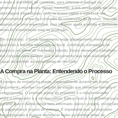
e-mails e marketing de conteúdo, para informar e engajar os
potenciais compradores. Nesse momento, a pré-venda pode ser uma
abordagem interessante, onde se busca captar o interesse dos
consumidores antes da conclusão da construção do produto. Isso não
apenas cria uma expectativa, mas também ajuda a validar a demanda
antes do investimento total na produção.
Em conclusão, o breve lançamento exige planejamento meticuloso,
que inclui a escolha adequada do local, a definição estratégica de
preços e um plano de marketing robusto. Esses elementos trabalham
em conjunto para garantir que o lançamento seja bem-sucedido e
capaz de atender às expectativas do mercado.
A Compra na Planta: Entendendo o Processo
A compra de imóveis na planta, especialmente durante um breve
lançamento, envolve um conjunto de etapas que merecem atenção e
compreensão. O primeiro passo no processo é o relacionamento
entre o comprador e a incorporadora. Este vínculo é fundamental para
garantir que o cliente esteja bem informado sobre o projeto, condições
de pagamento e prazos de entrega. É importante que o comprador
faça perguntas e busque esclarecer todas as dúvidas antes de