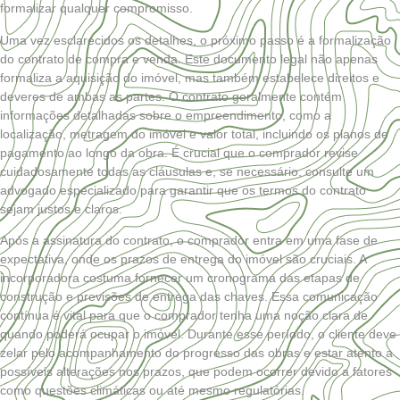
formalizar qualquer compromisso.
Uma vez esclarecidos os detalhes, o próximo passo é a formalização
do contrato de compra e venda. Este documento legal não apenas
formaliza a aquisição do imóvel, mas também estabelece direitos e
deveres de ambas as partes. O contrato geralmente contém
informações detalhadas sobre o empreendimento, como a
localização, metragem do imóvel e valor total, incluindo os planos de
pagamento ao longo da obra. É crucial que o comprador revise
cuidadosamente todas as cláusulas e, se necessário, consulte um
advogado especializado para garantir que os termos do contrato
sejam justos e claros.
Após a assinatura do contrato, o comprador entra em uma fase de
expectativa, onde os prazos de entrega do imóvel são cruciais. A
incorporadora costuma fornecer um cronograma das etapas de
construção e previsões de entrega das chaves. Essa comunicação
contínua é vital para que o comprador tenha uma noção clara de
quando poderá ocupar o imóvel. Durante esse período, o cliente deve
zelar pelo acompanhamento do progresso das obras e estar atento a
possíveis alterações nos prazos, que podem ocorrer devido a fatores
como questões climáticas ou até mesmo regulatórias.