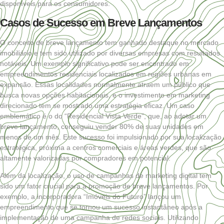
disponíveis para os consumidores.
Casos de Sucesso em Breve Lançamentos
O conceito de breve lançamento tem ganhado destaque no mercado
imobiliário e tem sido utilizado por diversas empresas com resultados
notáveis. Um exemplo significativo pode ser encontrado em
empreendimentos residenciais localizados em regiões urbanas em
expansão. Essas localidades normalmente atraem um público que
busca novas opções habitacionais, e o investimento em marketing
direcionado tem se mostrado uma estratégia eficaz. Um caso
emblemático é o do “Residencial Vista Verde”, que, ao adotar um
breve lançamento, conseguiu vender 80% de suas unidades em
menos de um mês. Este sucesso foi impulsionado por sua localização
estratégica, próxima a centros comerciais e áreas verdes, que são
altamente valorizadas por compradores em potencial.
Além da localização, o uso de campanhas de marketing digital tem
sido um fator crucial para a promoção de breve lançamentos. Por
exemplo, a incorporadora “Imóveis do Futuro” lançou um
empreendimento que se tornou um sucesso instantâneo após a
implementação de uma campanha de redes sociais. Utilizando