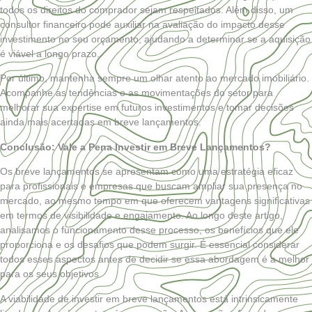
todos os direitos do comprador sejam respeitados. Além disso, um
consultor financeiro pode auxiliar na avaliação do impacto desse
investimento no seu orçamento, ajudando a determinar se a aquisição
é viável a longo prazo.
Por último, mantenha sempre um olhar atento ao mercado imobiliário.
Acompanhe as tendências e as movimentações do setor para
melhorar sua expertise em futuros investimentos e tomar decisões
ainda mais acertadas em breve lançamentos.
Conclusão: Vale a Pena Investir em Breve Lançamentos?
Os breve lançamentos se apresentam como uma estratégia eficaz
para profissionais e empresas que buscam ampliar sua presença no
mercado, ao mesmo tempo em que oferecem vantagens significativas
em termos de visibilidade e engajamento. Ao longo deste artigo,
analisamos o funcionamento desse processo, os benefícios que ele
proporciona e os desafios que podem surgir. É essencial considerar
todos esses aspectos antes de decidir se essa abordagem é a melhor
para os seus objetivos.
A viabilidade de investir em breve lançamentos está intrinsicamente