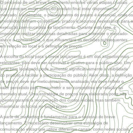
O processo de um breve lançamento envolve várias etapas cruciais
que começam muito antes do produto final estar disponível no
mercado. Inicialmente, o planejamento do projeto é essencial, onde os
envolvidos definem os objetivos, prazos e recursos necessários para a
execução bem-sucedida do lançamento. Durante esta fase, é
importante realizar pesquisas detalhadas para entender o mercado-
alvo e a concorrência, o que influenciará as decisões subsequentes
em relação ao local e à definição de preços.
A escolha do local para o breve lançamento é um dos aspectos mais
relevantes, pois deve ser acessível e atrativo para o público-alvo. Um
local bem localizado pode aumentar significativamente a visibilidade
do produto e facilitar a participação do público. Além disso, a definição
de preços deve ser meticulosamente analisada; ela deve refletir o
valor percebido pelo consumidor e ser competitiva em relação ao
mercado atual. Uma estratégia de preços bem elaborada pode não
apenas garantir a recuperação dos custos iniciais, mas também
maximizar os lucros no longo prazo.
A parte de marketing é fundamental para o sucesso do breve
lançamento. É necessário desenvolver uma estratégia de
comunicação eficaz que utilize diferentes canais, como redes sociais,