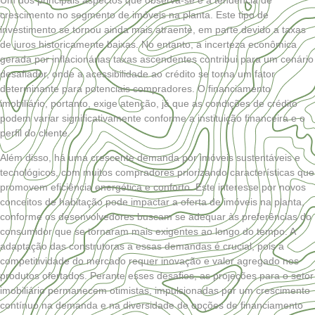
crescimento no segmento de imóveis na planta. Este tipo de
investimento se tornou ainda mais atraente, em parte devido a taxas
de juros historicamente baixas. No entanto, a incerteza econômica
gerada por inflacionárias taxas ascendentes contribui para um cenário
desafiador, onde a acessibilidade ao crédito se torna um fator
determinante para potenciais compradores. O financiamento
imobiliário, portanto, exige atenção, já que as condições de crédito
podem variar significativamente conforme a instituição financeira e o
perfil do cliente.
Além disso, há uma crescente demanda por imóveis sustentáveis e
tecnológicos, com muitos compradores priorizando características que
promovem eficiência energética e conforto. Este interesse por novos
conceitos de habitação pode impactar a oferta de imóveis na planta,
conforme os desenvolvedores buscam se adequar às preferências do
consumidor que se tornaram mais exigentes ao longo do tempo. A
adaptação das construtoras a essas demandas é crucial, pois a
competitividade do mercado requer inovação e valor agregado nos
produtos ofertados. Perante esses desafios, as projeções para o setor
imobiliário permanecem otimistas, impulsionadas por um crescimento
contínuo na demanda e na diversidade de opções de financiamento