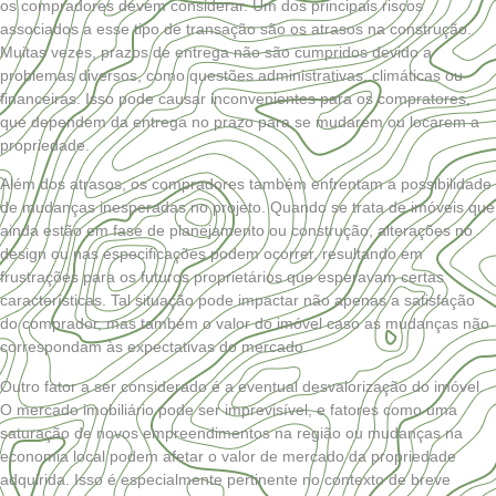
os compradores devem considerar. Um dos principais riscos
associados a esse tipo de transação são os atrasos na construção.
Muitas vezes, prazos de entrega não são cumpridos devido a
problemas diversos, como questões administrativas, climáticas ou
financeiras. Isso pode causar inconvenientes para os compratores,
que dependem da entrega no prazo para se mudarem ou locarem a
propriedade.
Além dos atrasos, os compradores também enfrentam a possibilidade
de mudanças inesperadas no projeto. Quando se trata de imóveis que
ainda estão em fase de planejamento ou construção, alterações no
design ou nas especificações podem ocorrer, resultando em
frustrações para os futuros proprietários que esperavam certas
características. Tal situação pode impactar não apenas a satisfação
do comprador, mas também o valor do imóvel caso as mudanças não
correspondam às expectativas do mercado.
Outro fator a ser considerado é a eventual desvalorização do imóvel.
O mercado imobiliário pode ser imprevisível, e fatores como uma
saturação de novos empreendimentos na região ou mudanças na
economia local podem afetar o valor de mercado da propriedade
adquirida. Isso é especialmente pertinente no contexto de breve