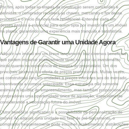
Por fim, após todas as etapas da construção serem concluídas e
definidas, o comprador receberá as chaves, marcando o fim desse
processo e o início da nova fase residencial. Entender cada um
desses passos é essencial para quem opta por investir em um imóvel
na planta, garantindo uma experiência mais tranquila e satisfatória.
Vantagens de Garantir uma Unidade Agora
Adquirir um imóvel em um breve lançamento traz diversos benefícios
que podem impactar positivamente tanto no valor do investimento
inicial quanto na experiência de compra do proprietário. Um dos
principais atrativos é a oferta de preços promocionais. Muitas vezes,
as construtoras lançam unidades a preços inferiores aos do mercado,
incentivando a compra antecipada. Essa estratégia não somente
estimula a liquidez do empreendimento, mas também proporciona aos
compradores uma oportunidade única de aquisição, especialmente
considerando a valorização futura do imóvel.
Outro benefício significativo é a possibilidade de personalização do
imóvel. Ao adquirir uma unidade em fase de pré-lançamento, o
comprador frequentemente pode escolher acabamentos, distribuições