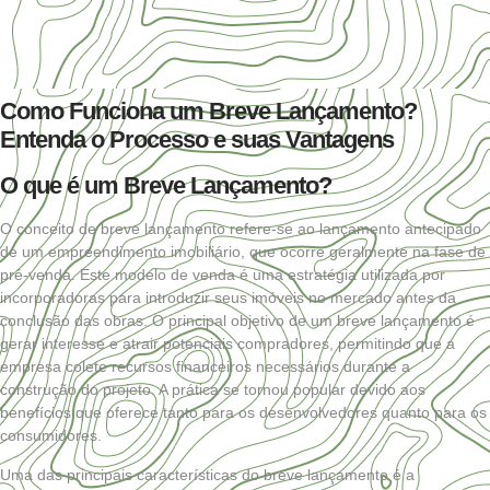
Como Funciona um Breve Lançamento?
Entenda o Processo e suas Vantagens
O que é um Breve Lançamento?
O conceito de
breve lançamento
refere-se ao lançamento antecipado
de um empreendimento imobiliário, que ocorre geralmente na fase de
pré-
venda.
Este modelo de venda é uma estratégia utilizada por
incorporadoras para introduzir seus imóveis no mercado antes da
conclusão das obras. O principal objetivo de um breve lançamento é
gerar interesse e atrair potenciais compradores, permitindo que a
empresa colete recursos financeiros necessários durante a
construção do projeto. A prática se tornou popular devido aos
benefícios que oferece tanto para os desenvolvedores quanto para os
consumidores.
Uma das principais características do breve lançamento é a