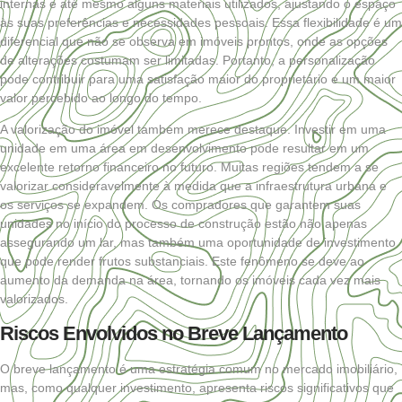
internas e até mesmo alguns materiais utilizados, ajustando o espaço
às suas preferências e necessidades pessoais. Essa flexibilidade é um
diferencial que não se observa em imóveis prontos, onde as opções
de alterações costumam ser limitadas. Portanto, a personalização
pode contribuir para uma satisfação maior do proprietário e um maior
valor percebido ao longo do tempo.
A valorização do imóvel também merece destaque. Investir em uma
unidade em uma área em desenvolvimento pode resultar em um
excelente retorno financeiro no futuro. Muitas regiões tendem a se
valorizar consideravelmente à medida que a infraestrutura urbana e
os serviços se expandem. Os compradores que garantem suas
unidades no início do processo de construção estão não apenas
assegurando um lar, mas também uma oportunidade de investimento
que pode render frutos substanciais. Este fenômeno se deve ao
aumento da demanda na área, tornando os imóveis cada vez mais
valorizados.
Riscos Envolvidos no Breve Lançamento
O breve lançamento é uma estratégia comum no mercado imobiliário,
mas, como qualquer investimento, apresenta riscos significativos que