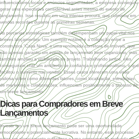
influenciadores locais e anúncios segmentados, a empresa conseguiu
gerar uma expectativa considerável antes mesmo do evento de
lançamento. Isso resultou em uma intensa procura, que culminou em
vendas recordes durante as primeiras semanas.
As parcerias estratégicas também desempenham um papel vital nos
breves lançamentos. Um exemplo notável é a coligação entre a
construtora “Casa Nova” e uma renomada corretora de imóveis, que
não apenas garantiu um evento de lançamento bem organizado, mas
também ampliou a visibilidade do projeto. Trabalhando juntos, eles
conseguiram criar um ambiente de confiança e profissionalismo, o que
facilitou o aumento nas vendas. Esses casos oferecem uma visão
valiosa sobre como diferentes fatores, como localização, estratégias
de marketing e colaborações, influenciam positivamente o sucesso de
um breve lançamento.
Dicas para Compradores em Breve
Lançamentos
Investir em um breve lançamento pode ser uma oportunidade
emocionante e potencialmente lucrativa. No entanto, esse processo
exige um planejamento cuidadoso e uma compreensão profunda do