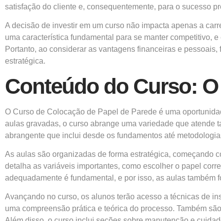
satisfação do cliente e, consequentemente, para o sucesso pro
A decisão de investir em um curso não impacta apenas a carr
uma característica fundamental para se manter competitivo, 
Portanto, ao considerar as vantagens financeiras e pessoais,
estratégica.
Conteúdo do Curso: O
O Curso de Colocação de Papel de Parede é uma oportunidad
aulas gravadas, o curso abrange uma variedade que atende t
abrangente que inclui desde os fundamentos até metodologi
As aulas são organizadas de forma estratégica, começando co
detalha as variáveis importantes, como escolher o papel corr
adequadamente é fundamental, e por isso, as aulas também f
Avançando no curso, os alunos terão acesso a técnicas de i
uma compreensão prática e teórica do processo. Também são 
Além disso, o curso inclui seções sobre manutenção e cuidad