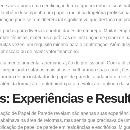
ce aos alunos uma certificação formal que reconhece suas hab
também desempenha um papel crucial na trajetória profissiona
icação pode ser um diferencial significativo que destaca um pro
rir portas para diversas oportunidades de emprego. Muitas empre
e técnicas, materiais e práticas de instalação de papel de par
itas vezes, um requisito mínimo para a contratação. Além diss
r escala ou de maior valor financeiro.
encialmente aumentar a remuneração do profissional. Com a ofic
, negociando salários mais altos e melhorando suas condições d
arreira de um instalador de papel de parede, ajudando-o a se e
lém da formação, contribuindo para a evolução contínua da sua
: Experiências e Resul
cação de Papel de Parede revelam não apenas suas experiênc
trabalhava na área de reformas, mas sentia que precisava de um d
licação de papel de parede em residências e escritórios. Migu