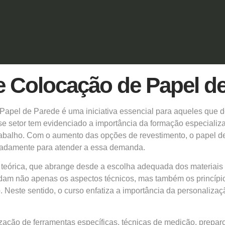
e Colocação de Papel d
 Papel de Parede é uma iniciativa essencial para aqueles que de
sse setor tem evidenciado a importância da formação especializ
abalho. Com o aumento das opções de revestimento, o papel de
quadamente para atender a essa demanda.
 teórica, que abrange desde a escolha adequada dos materiais 
dam não apenas os aspectos técnicos, mas também os princípio
. Neste sentido, o curso enfatiza a importância da personaliza
ção de ferramentas específicas, técnicas de medição, preparo 