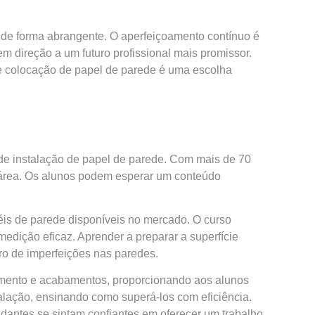
o de forma abrangente. O aperfeiçoamento contínuo é
 direção a um futuro profissional mais promissor.
 de colocação de papel de parede é uma escolha
de instalação de papel de parede. Com mais de 70
 área. Os alunos podem esperar um conteúdo
éis de parede disponíveis no mercado. O curso
edição eficaz. Aprender a preparar a superfície
ro de imperfeições nas paredes.
camento e acabamentos, proporcionando aos alunos
lação, ensinando como superá-los com eficiência.
udantes se sintam confiantes em oferecer um trabalho