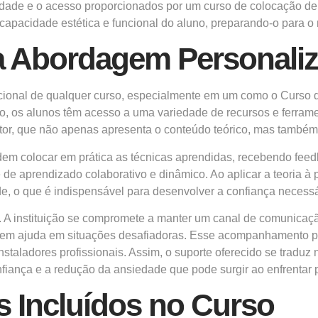
ilidade e o acesso proporcionados por um curso de colocação de
apacidade estética e funcional do aluno, preparando-o para o
a Abordagem Personali
acional de qualquer curso, especialmente em um como o Curso 
rso, os alunos têm acesso a uma variedade de recursos e ferram
tor, que não apenas apresenta o conteúdo teórico, mas também 
dem colocar em prática as técnicas aprendidas, recebendo feed
 de aprendizado colaborativo e dinâmico. Ao aplicar a teoria à
, o que é indispensável para desenvolver a confiança necessár
a. A instituição se compromete a manter um canal de comunica
citem ajuda em situações desafiadoras. Esse acompanhamento pó
instaladores profissionais. Assim, o suporte oferecido se trad
ança e a redução da ansiedade que pode surgir ao enfrentar pr
s Incluídos no Curso