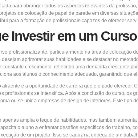
jada para abranger todos os aspectos relevantes da profissão, 
r projetos de colocação de papel de parede em diversas situaçõ
bui para a formação de profissionais capazes de oferecer serv
e Investir em um Curso 
urso profissionalizante, particularmente na área de colocação 
 desejam aprimorar suas habilidades e se destacar no mercado 
em constante crescimento, refletindo uma demanda crescente por 
rciona aos alunos o conhecimento adequado, garantindo que ele
o atraente é a oportunidade de carreira que ele pode oferecer.
es profissionais se intensifica. Após a conclusão do curso, o
 ou se unir a empresas de design de interiores. Este tipo de v
 apenas amplia o leque de habilidades, mas também aumenta a
apacita o aluno a enfrentar desafios específicos do trabalho, 
xecução de um projeto. Isso se traduz na entrega de um trabal