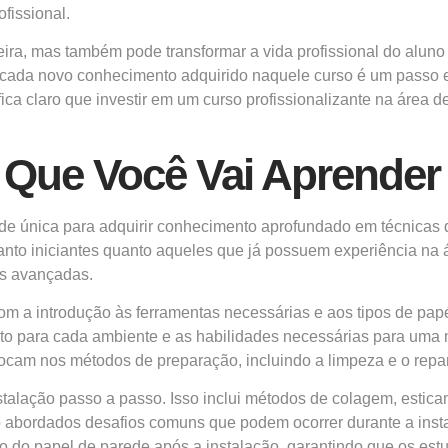
fissional.
eira, mas também pode transformar a vida profissional do alun
e cada novo conhecimento adquirido naquele curso é um passo em
 fica claro que investir em um curso profissionalizante na área
 Que Você Vai Aprender
e única para adquirir conhecimento aprofundado em técnicas 
anto iniciantes quanto aqueles que já possuem experiência na
as avançadas.
m a introdução às ferramentas necessárias e aos tipos de pap
eto para cada ambiente e as habilidades necessárias para uma m
ocam nos métodos de preparação, incluindo a limpeza e o repa
nstalação passo a passo. Isso inclui métodos de colagem, esti
abordados desafios comuns que podem ocorrer durante a insta
o do papel de parede após a instalação, garantindo que os est