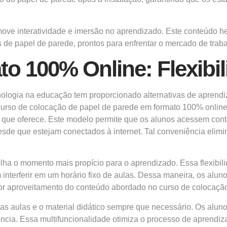
move interatividade e imersão no aprendizado. Este conteúdo h
 de papel de parede, prontos para enfrentar o mercado de trab
o 100% Online: Flexibi
ologia na educação tem proporcionado alternativas de aprend
curso de colocação de papel de parede em formato 100% onlin
de que oferece. Este modelo permite que os alunos acessem cont
esde que estejam conectados à internet. Tal conveniência elimi
lha o momento mais propício para o aprendizado. Essa flexibil
terferir em um horário fixo de aulas. Dessa maneira, os aluno
or aproveitamento do conteúdo abordado no curso de colocação
 as aulas e o material didático sempre que necessário. Os aluno
iência. Essa multifuncionalidade otimiza o processo de aprend