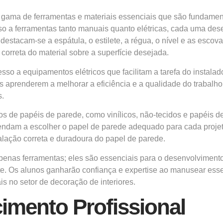
ama de ferramentas e materiais essenciais que são fundamenta
esso a ferramentas tanto manuais quanto elétricas, cada uma d
estacam-se a espátula, o estilete, a régua, o nível e as escova
correta do material sobre a superfície desejada.
o a equipamentos elétricos que facilitam a tarefa do instalad
s aprenderem a melhorar a eficiência e a qualidade do trabalho.
s.
os de papéis de parede, como vinílicos, não-tecidos e papéis d
ndam a escolher o papel de parede adequado para cada projeto
talação correta e duradoura do papel de parede.
penas ferramentas; eles são essenciais para o desenvolvimento
nte. Os alunos ganharão confiança e expertise ao manusear ess
is no setor de decoração de interiores.
imento Profissional