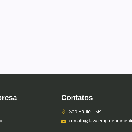
resa
Contatos
São Paulo - SP
o
contato@lavviempreendiment