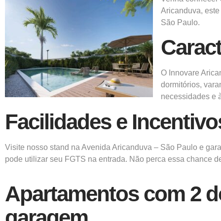
Aricanduva, este
São Paulo.
Caract
O Innovare Arica
dormitórios, var
necessidades e à
Facilidades e Incentiv
Visite nosso stand na Avenida Aricanduva – São Paulo e garan
pode utilizar seu FGTS na entrada. Não perca essa chance de
Apartamentos
com 2 d
garagem.