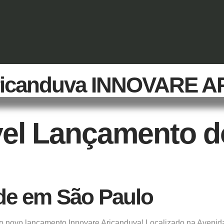
 Aricanduva INNOVARE
vel Lançamento d
e em São Paulo
 o
novo lançamento
Innovare Aricanduva! Localizado na Avenid