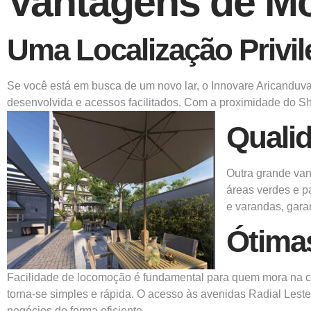
Vantagens de Mo
Uma Localização Privil
Se você está em busca de um novo lar, o
Innovare Aricanduv
desenvolvida e acessos facilitados. Com a proximidade do S
Qualid
Outra grande van
áreas verdes e p
e varandas, gara
Ótima
Facilidade de locomoção é fundamental para quem mora na c
torna-se simples e rápida. O acesso às avenidas Radial Lest
negócios de forma eficiente.