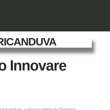
 ARICANDUVA
o Innovare
a Aricanduva, a poucos metros do Shopping