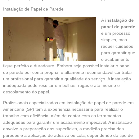
Instalação de Papel de Parede
A
instalação de
papel de parede
é um processo
simples, mas
requer cuidados
para garantir que
o acabamento
fique perfeito e duradouro. Embora seja possível instalar o papel
de parede por conta própria, é altamente recomendável contratar
um profissional para garantir a qualidade do serviço. A instalação
inadequada pode resultar em bolhas, rugas e até mesmo o
descolamento do papel.
Profissionais especializados em
instalação de papel de parede em
Americana (SP)
têm a experiência necessária para realizar o
trabalho com eficiência, além de contar com as ferramentas
adequadas para garantir um acabamento impecável. A instalação
envolve a preparação das superfícies, a medição precisa das
paredes e a aplicação do adesivo ou cola, dependendo do tipo de