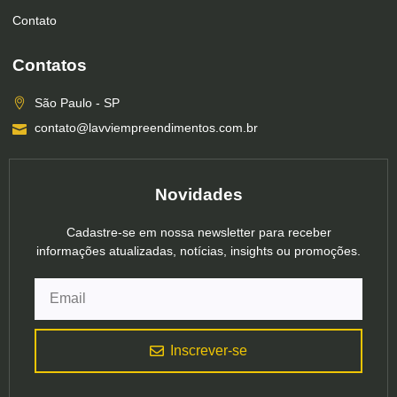
Contato
Contatos
São Paulo - SP
contato@lavviempreendimentos.com.br
Novidades
Cadastre-se em nossa newsletter para receber
informações atualizadas, notícias, insights ou promoções.
Inscrever-se