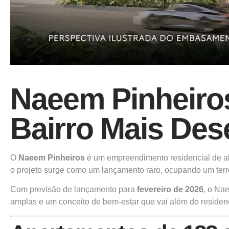
Naeem Pinheiro
Bairro Mais Des
O
Naeem Pinheiros
é um empreendimento residencial de al
o projeto surge como um lançamento raro, ocupando um ter
Com previsão de lançamento para
fevereiro de 2026
, o Na
amplas e um conceito de bem-estar que vai além do residenci