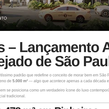
s – Lançamento A
ejado de São Pau
tíssimo padrão que redefine o conceito de morar bem em São P
reno de
5.000 m²
— algo que acontece apenas a cada década em
eem se posiciona como um verdadeiro ícone do luxo contemporân
al tradicional.