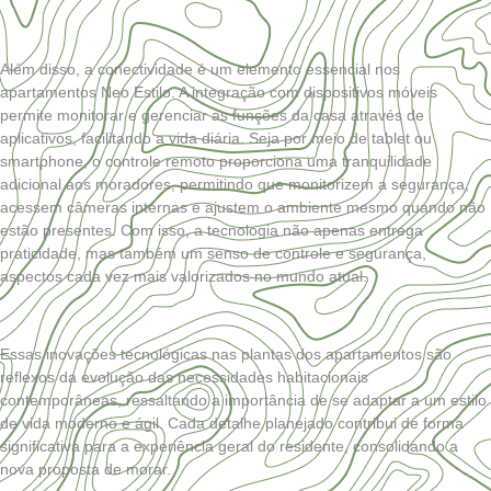
Além disso, a conectividade é um elemento essencial nos
apartamentos Neo Estilo. A integração com dispositivos móveis
permite monitorar e gerenciar as funções da casa através de
aplicativos, facilitando a vida diária. Seja por meio de tablet ou
smartphone, o controle remoto proporciona uma tranquilidade
adicional aos moradores, permitindo que monitorizem a segurança,
acessem câmeras internas e ajustem o ambiente mesmo quando não
estão presentes. Com isso, a tecnologia não apenas entrega
praticidade, mas também um senso de controle e segurança,
aspectos cada vez mais valorizados no mundo atual.
Essas inovações tecnológicas nas plantas dos apartamentos são
reflexos da evolução das necessidades habitacionais
contemporâneas, ressaltando a importância de se adaptar a um estilo
de vida moderno e ágil. Cada detalhe planejado contribui de forma
significativa para a experiência geral do residente, consolidando a
nova proposta de morar.