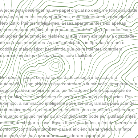
A tecnologia desempenha um papel crucial no design e funcionalidade
dos apartamentos contemporâneos, especialmente nos modelos de
Neo Estilo Plantas Inteligentes. Esses apartamentos não apenas
oferecem uma estética moderna, mas também são equipados com
soluções de automação residencial que visam aprimorar a qualidade
de vida dos moradores. As funcionalidades integradas tornam o
cotidiano mais prático, permitindo que os residentes controlem
diversos aspectos de suas casas com facilidade.
Um dos principais componentes da tecnologia integrada é a
automação. Com sistemas que controlam a iluminação, temperatura e
segurança de maneira remota, os moradores têm a capacidade de
personalizar seus ambientes de acordo com suas preferências. Por
exemplo, a iluminação inteligente pode ser programada para acender
automaticamente ao entardecer, criando uma atmosfera acolhedora,
enquanto o aquecimento ou ar-condicionado pode ser ajustado antes
mesmo de chegar a casa. Essas funcionalidades, além de oferecerem
conforto, contribuem também para a eficiência energética, um fator
que cada vez mais moradores consideram importante.