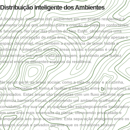
Distribuição Inteligente dos Ambientes
A distribuição inteligente dos ambientes em um projeto residencial é
elemento crucial que contribui para a criação de espaços confortáveis
e funcionais. No caso das plantas do Neo Estilo, observamos uma
cuidadosa concepção de cada área, buscando otimizar não apenas o
espaço disponível, mas também a experiência de quem habita o
ambiente. A integração entre as áreas sociais e privadas é uma
característica marcante nesta abordagem, garantindo uma fluidez
natural entre os diferentes espaços da residência.
No layout geral, as áreas sociais, como a sala de estar e a cozinha,
são posicionadas de forma a facilitar a interação entre os moradores e
convidados. Estas áreas são projetadas com um fluxo eficiente que
minimiza barreiras físicas, promovendo um ambiente acolhedor e
convidativo. Por sua vez, os quartos são estrategicamente localizados
em uma área mais reservada da planta, oferecendo privacidade e
tranquilidade aos seus ocupantes. Esta separação inteligente entre os
espaços sociais e privados garante que os moradores possam