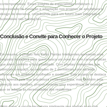
contemporâneos. Esses insights de especialistas enfatizam a
necessidade de inovação e adaptação nos projetos de arquitetura e
design de interiores, contribuindo para um futuro mais integrado e
sustentável nas habitações.
Conclusão e Convite para Conhecer o Projeto
Em resumo, o projeto Neo Estilo Plantas Inteligentes apresenta uma
proposta inovadora para quem busca um novo lar com características
que aliem conforto e funcionalidade. Com plantas inteligentes que
otimizam o espaço, as unidades de 2 dormitórios com varanda
oferecem um ambiente acolhedor e moderno. Este projeto se destaca
não apenas pela sua arquitetura contemporânea, mas também pela
atenção aos detalhes, proporcionando uma experiência de moradia
que se adapta às necessidades dos residentes.
Além disso, o uso de tecnologia inteligente nas plantas é um dos