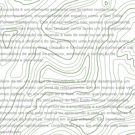
A varanda é um elemento essencial nos projetos residenciais
contemporâneos, especialmente em espaços como o Neo Estilo
Plantas Inteligentes. Este espaço externo não apenas complementa
os ambientes internos, mas também serve como um prolongamento
deles. A integração da varanda à sala de estar ou ao quarto
transforma a dinâmica do lar, permitindo uma transição suave entre o
interior e o exterior. Essa conexão é fundamental, pois promove o uso
simultâneo de ambos os espaços, ampliando a sensação de
amplitude e bem-estar.
Além de ser um espaço de convivência, a varanda desempenha um
papel crucial como um local de relaxamento. Em um mundo cada vez
mais agitado, ter um refúgio ao ar livre, mesmo que pequeno, se torna
uma necessidade. Os moradores do Neo Estilo Plantas Inteligentes
podem desfrutar de momentos de tranquilidade e contemplação, seja
tomando um café pela manhã ou apreciando a vista ao entardecer. A
presença da natureza, mesmo em áreas urbanas, traz benefícios
psicológicos significativos, contribuindo para um estilo de vida mais
equilibrado.