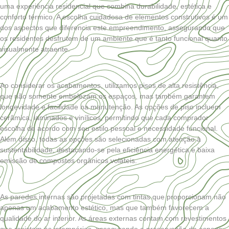
uma experiência residencial que combina durabilidade, estética e
conforto térmico. A escolha cuidadosa de elementos construtivos é um
dos aspectos que diferencia este empreendimento, assegurando que
os residentes desfrutem de um ambiente que é tanto funcional quanto
visualmente atraente.
Ao considerar os acabamentos, utilizamos pisos de alta resistência,
que não somente embelezam os espaços, mas também garantem
longevidade e facilidade na manutenção. As opções de piso incluem
cerâmica, laminados e vinílicos, permitindo que cada comprador
escolha de acordo com seu estilo pessoal e necessidade funcional.
Além disso, todas as opções são selecionadas com atenção à
sustentabilidade, destacando-se pela eficiência energética e baixa
emissão de compostos orgânicos voláteis.
As paredes internas são projetadas com tintas que proporcionam não
apenas um acabamento estético, mas que também favorecem a
qualidade do ar interior. As áreas externas contam com revestimentos
que resistem às intempéries, assegurando a preservação do espaço