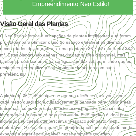
Empreendimento Neo Estilo!
Visão Geral das Plantas
O Neo Estilo oferece duas opções de plantas inteligentes que foram
projetadas para otimizar o uso do espaço e atender às diversas
necessidades dos moradores: uma planta de 36,7 m² e outra de 38,2
m². Estas plantas não apenas maximizam a área disponível, mas
também proporcionam uma configuração flexível, permitindo que os
residentes personalizem seu ambiente de acordo com suas
preferências.
A planta de 36,7 m² destaca-se por sua eficiência no layout, onde
cada metro quadrado é cuidadosamente pensado para incluir áreas
funcionais, como uma sala de estar aconchegante, uma cozinha
integrada e um banheiro bem distribuído. Este modelo é ideal para
indivíduos ou casais que buscam um espaço compacto, mas
confortável. O uso inteligente de mobiliário multifuncional pode ainda
expandir a experiência de viver nesse ambiente reduzido,