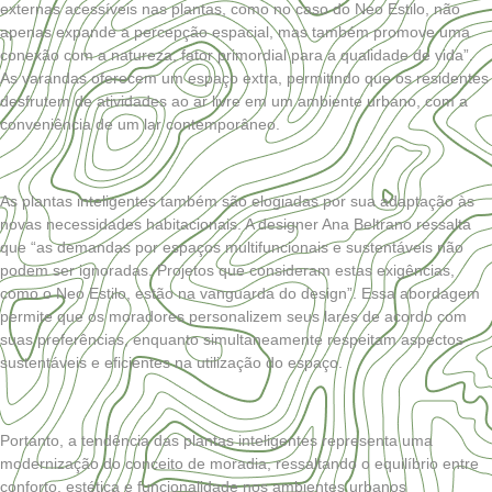
externas acessíveis nas plantas, como no caso do Neo Estilo, não
apenas expande a percepção espacial, mas também promove uma
conexão com a natureza, fator primordial para a qualidade de vida”.
As varandas oferecem um espaço extra, permitindo que os residentes
desfrutem de atividades ao ar livre em um ambiente urbano, com a
conveniência de um lar contemporâneo.
As plantas inteligentes também são elogiadas por sua adaptação às
novas necessidades habitacionais. A designer Ana Beltrano ressalta
que “as demandas por espaços multifuncionais e sustentáveis não
podem ser ignoradas. Projetos que consideram estas exigências,
como o Neo Estilo, estão na vanguarda do design”. Essa abordagem
permite que os moradores personalizem seus lares de acordo com
suas preferências, enquanto simultaneamente respeitam aspectos
sustentáveis e eficientes na utilização do espaço.
Portanto, a tendência das plantas inteligentes representa uma
modernização do conceito de moradia, ressaltando o equilíbrio entre
conforto, estética e funcionalidade nos ambientes urbanos