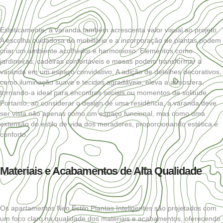
Esteticamente, a varanda também acrescenta valor visual ao projeto.
A escolha cuidadosa de mobiliário e a incorporação de plantas podem
criar um ambiente acolhedor e harmonioso. Elementos como
jardineiras, cadeiras confortáveis e mesas podem transformar a
varanda em um espaço convidativo. A adição de detalhes decorativos,
como iluminação suave e tecidos agradáveis, eleva a atmosfera,
tornando-a ideal para encontros sociais ou momentos de solitude.
Portanto, ao considerar o design de uma residência, a varanda deve
ser vista não apenas como um espaço funcional, mas como uma
extensão do estilo de vida dos moradores, proporcionando estética e
conforto.
Materiais e Acabamentos de Alta Qualidade
Os apartamentos Neo Estilo Plantas Inteligentes são projetados com
um foco claro na qualidade dos materiais e acabamentos, oferecendo