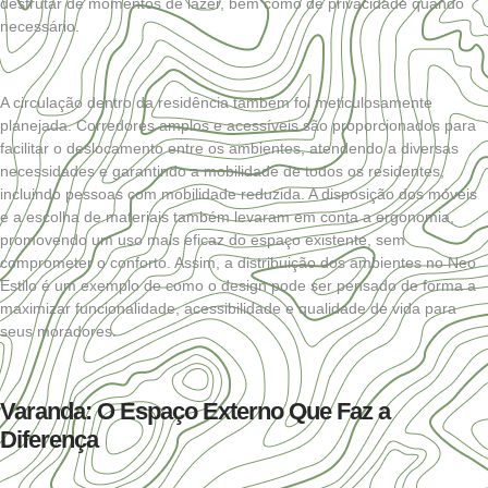
desfrutar de momentos de lazer, bem como de privacidade quando
necessário.
A circulação dentro da residência também foi meticulosamente
planejada. Corredores amplos e acessíveis são proporcionados para
facilitar o deslocamento entre os ambientes, atendendo a diversas
necessidades e garantindo a mobilidade de todos os residentes,
incluindo pessoas com mobilidade reduzida. A disposição dos móveis
e a escolha de materiais também levaram em conta a ergonomia,
promovendo um uso mais eficaz do espaço existente, sem
comprometer o conforto. Assim, a distribuição dos ambientes no Neo
Estilo é um exemplo de como o design pode ser pensado de forma a
maximizar funcionalidade, acessibilidade e qualidade de vida para
seus moradores.
Varanda: O Espaço Externo Que Faz a
Diferença