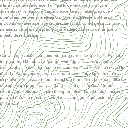
diferenciais que favorecem um estilo de vida mais prático e
sustentável, refletindo a busca crescente por habitações que
promovam bem-estar e eficiência. Os moradores encontrarão
múltiplas vantagens em suas características, como áreas comuns
pensadas para socialização e o verdadeiro conceito de lar que o
projeto deseja transmitir.
Convidamos você a conhecer de perto o projeto Neo Estilo Plantas
Inteligentes. Não perca a oportunidade de ver essas unidades
excepcionais e descobrir como elas podem se encaixar no seu estilo
de vida. Para agendar uma visita, entre em contato pelo telefone
disponível em nosso site ou preencha o formulário de contato. Nossa
equipe estará pronta para ajudar a esclarecer dúvidas e fornecer
informações adicionais sobre o empreendimento. Estamos ansiosos
para recebê-lo e mostrar-lhe todas as vantagens que este projeto tem
a oferecer.