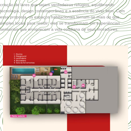
criação de lares que sejam verdadeiros refúgios, equilibrando
tecnologia, design contemporâneo e a essência do viver bem. Com
essa proposta, os espaços habitacionais tornam-se mais do que
simples locais para residir; eles se transformam em experiências
sensoriais que enriquecem a vida cotidiana de seus moradores.