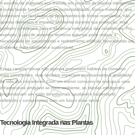
A escolha de materiais eco-friendly em projetos de plantas inteligentes
é outra faceta fundamental da sustentabilidade. Esses materiais, que
costumam ser reciclados ou provenientes de fontes renováveis, não
apenas diminuem o impacto ambiental durante sua produção, mas
também contribuem para a eficiência energética das residências. Por
exemplo, o uso de isolantes térmicos naturais pode reduzir a
necessidade de aquecimento e resfriamento artificial, favorecendo um
ambiente mais saudável e sustentável.
Essas características não apenas promovem hábitos de consumo
mais conscientes, mas também impactam positivamente a qualidade
de vida dos moradores. Com um menor consumo de energia e uma
infraestrutura amigável ao meio ambiente, as plantas inteligentes
proporcionam um estilo de vida mais saudável e sustentável,
refletindo o compromisso com um futuro mais verde.
Tecnologia Integrada nas Plantas