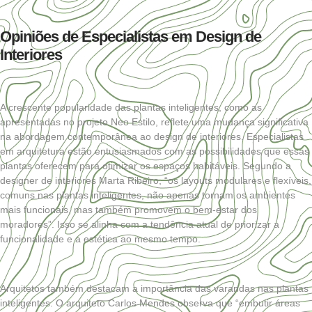
Opiniões de Especialistas em Design de
Interiores
A crescente popularidade das plantas inteligentes, como as
apresentadas no projeto Neo Estilo, reflete uma mudança significativa
na abordagem contemporânea ao design de interiores. Especialistas
em arquitetura estão entusiasmados com as possibilidades que essas
plantas oferecem para otimizar os espaços habitáveis. Segundo a
designer de interiores Marta Ribeiro, “os layouts modulares e flexíveis,
comuns nas plantas inteligentes, não apenas tornam os ambientes
mais funcionais, mas também promovem o bem-estar dos
moradores”. Isso se alinha com a tendência atual de priorizar a
funcionalidade e a estética ao mesmo tempo.
Arquitetos também destacam a importância das varandas nas plantas
inteligentes. O arquiteto Carlos Mendes observa que “embutir áreas