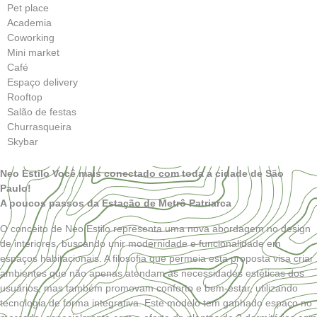
Pet place
Academia
Coworking
Mini market
Café
Espaço delivery
Rooftop
Salão de festas
Churrasqueira
Skybar
Neo Estilo Você mais conectado
com toda a cidade de
São
Paulo!
A poucos passos da
Estação de Metrô Patriarca
O conceito de
Neo Estilo
representa uma nova abordagem no design
de interiores, buscando unir modernidade e funcionalidade em
espaços habitacionais. A filosofia que permeia esta proposta visa criar
ambientes que não apenas atendam às necessidades estéticas dos
usuários, mas também promovam conforto e bem-estar, utilizando
tecnologia de forma integrativa. Este modelo tem ganhado espaço no