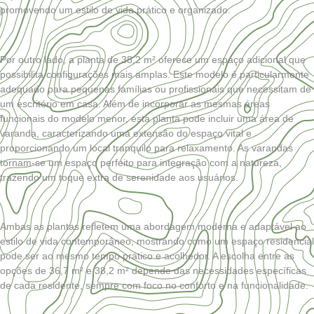
promovendo um estilo de vida prático e organizado.
Por outro lado, a planta de 38,2 m² oferece um espaço adicional que
possibilita configurações mais amplas. Este modelo é particularmente
adequado para pequenas famílias ou profissionais que necessitam de
um escritório em casa. Além de incorporar as mesmas áreas
funcionais do modelo menor, esta planta pode incluir uma área de
varanda, caracterizando uma extensão do espaço vital e
proporcionando um local tranquilo para relaxamento. As varandas
tornam-se um espaço perfeito para integração com a natureza,
trazendo um toque extra de serenidade aos usuários.
Ambas as plantas refletem uma abordagem moderna e adaptável ao
estilo de vida contemporâneo, mostrando como um espaço residencial
pode ser ao mesmo tempo prático e acolhedor. A escolha entre as
opções de 36,7 m² e 38,2 m² depende das necessidades específicas
de cada residente, sempre com foco no conforto e na funcionalidade.