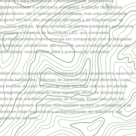
inovadora para residências contemporâneas, priorizando a
sustentabilidade e a eficiência energética. A adoção de práticas
sustentáveis não é apenas uma tendência, mas uma necessidade
urgente em face das mudanças climáticas e do esgotamento de
recursos naturais. Nesse contexto, as plantas inteligentes geralmente
incorporam sistemas de iluminação LED, que consomem
significativamente menos energia em comparação com as lâmpadas
tradicionais, contribuindo não somente para a redução da conta de
eletricidade, mas também para a preservação ambiental.
Além disso, o aquecimento econômico é uma característica essencial
dessas habitações. Sistemas de aquecimento mais eficientes, como
as bombas de calor, tornam-se cada vez mais comuns em plantas
inteligentes, possibilitando uma regulação eficaz da temperatura
interna com um menor consumo de energia. Essas soluções não
apenas garantem conforto, mas também ajudam os moradores a se
sentirem mais responsáveis ambientalmente, ao reduzirem sua
pegada de carbono.