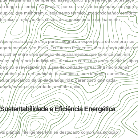
ao longo do tempo. As janelas, por sua vez, são equipadas com vidros
duplos, que melhoram o isolamento térmico, proporcionando conforto
térmico e redução dos custos de aquecimento e resfriamento.
A personalização é uma parte integral da experiência de compra nos
apartamentos Neo Estilo. Os futuros residentes têm a oportunidade de
escolher entre uma seleção de acabamentos que se encaixam em
suas preferências individuais, desde as cores das paredes até os tipos
de piso e revestimentos. Essa flexibilidade na escolha não apenas
contribui para um ambiente harmonioso, mas também aumenta o
valor percebido da unidade adquirida, garantindo que cada
apartamento seja verdadeiramente único.
Sustentabilidade e Eficiência Energética
As plantas inteligentes têm se destacado como uma solução