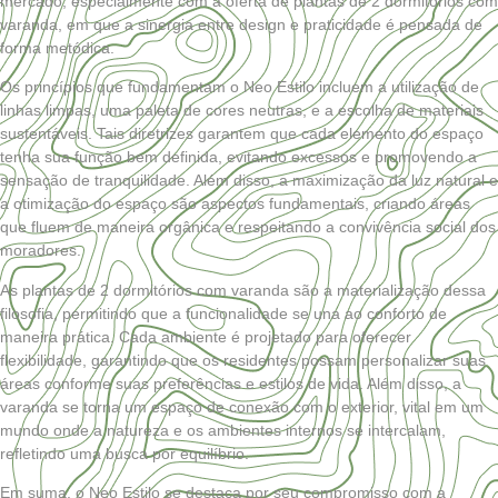
mercado, especialmente com a oferta de plantas de 2 dormitórios com
varanda, em que a sinergia entre design e
praticidade
é pensada de
forma metódica.
Os princípios que fundamentam o Neo Estilo incluem a utilização de
linhas limpas, uma paleta de cores neutras, e a escolha de materiais
sustentáveis. Tais diretrizes garantem que cada elemento do espaço
tenha sua função bem definida, evitando excessos e promovendo a
sensação de tranquilidade. Além disso, a maximização da luz natural e
a otimização do espaço são aspectos fundamentais, criando áreas
que fluem de maneira orgânica e respeitando a convivência social dos
moradores.
As plantas de 2 dormitórios com varanda são a materialização dessa
filosofia, permitindo que a funcionalidade se una ao conforto de
maneira prática. Cada ambiente é projetado para oferecer
flexibilidade, garantindo que os residentes possam personalizar suas
áreas conforme suas preferências e estilos de vida. Além disso, a
varanda se torna um espaço de conexão com o exterior, vital em um
mundo onde a natureza e os ambientes internos se intercalam,
refletindo uma busca por equilíbrio.
Em suma, o Neo Estilo se destaca por seu compromisso com a