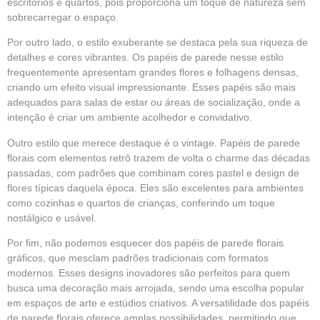
escritórios e quartos, pois proporciona um toque de natureza sem
sobrecarregar o espaço.
Por outro lado, o estilo exuberante se destaca pela sua riqueza de
detalhes e cores vibrantes. Os papéis de parede nesse estilo
frequentemente apresentam grandes flores e folhagens densas,
criando um efeito visual impressionante. Esses papéis são mais
adequados para salas de estar ou áreas de socialização, onde a
intenção é criar um ambiente acolhedor e convidativo.
Outro estilo que merece destaque é o vintage. Papéis de parede
florais com elementos retrô trazem de volta o charme das décadas
passadas, com padrões que combinam cores pastel e design de
flores típicas daquela época. Eles são excelentes para ambientes
como cozinhas e quartos de crianças, conferindo um toque
nostálgico e usável.
Por fim, não podemos esquecer dos papéis de parede florais
gráficos, que mesclam padrões tradicionais com formatos
modernos. Esses designs inovadores são perfeitos para quem
busca uma decoração mais arrojada, sendo uma escolha popular
em espaços de arte e estúdios criativos. A versatilidade dos papéis
de parede florais oferece amplas possibilidades, permitindo que