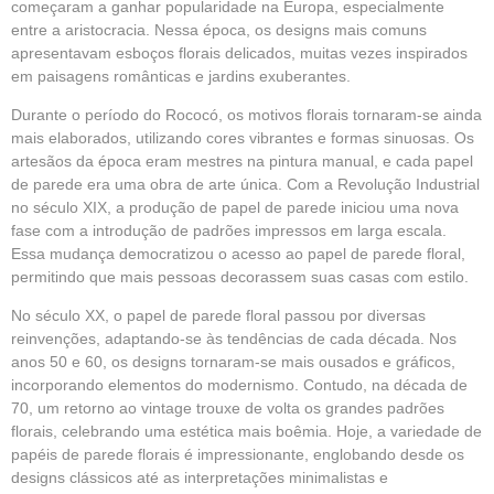
começaram a ganhar popularidade na Europa, especialmente
entre a aristocracia. Nessa época, os designs mais comuns
apresentavam esboços florais delicados, muitas vezes inspirados
em paisagens românticas e jardins exuberantes.
Durante o período do Rococó, os motivos florais tornaram-se ainda
mais elaborados, utilizando cores vibrantes e formas sinuosas. Os
artesãos da época eram mestres na pintura manual, e cada papel
de parede era uma obra de arte única. Com a Revolução Industrial
no século XIX, a produção de papel de parede iniciou uma nova
fase com a introdução de padrões impressos em larga escala.
Essa mudança democratizou o acesso ao papel de parede floral,
permitindo que mais pessoas decorassem suas casas com estilo.
No século XX, o papel de parede floral passou por diversas
reinvenções, adaptando-se às tendências de cada década. Nos
anos 50 e 60, os designs tornaram-se mais ousados e gráficos,
incorporando elementos do modernismo. Contudo, na década de
70, um retorno ao vintage trouxe de volta os grandes padrões
florais, celebrando uma estética mais boêmia. Hoje, a variedade de
papéis de parede florais é impressionante, englobando desde os
designs clássicos até as interpretações minimalistas e