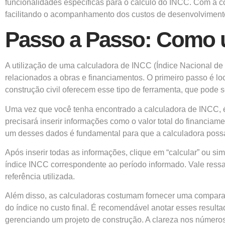
funcionalidades específicas para o cálculo do INCC. Com a 
facilitando o acompanhamento dos custos de desenvolvimento 
Passo a Passo: Como u
A utilização de uma calculadora de INCC (Índice Nacional de
relacionados a obras e financiamentos. O primeiro passo é loc
construção civil oferecem esse tipo de ferramenta, que pode
Uma vez que você tenha encontrado a calculadora de INCC, é
precisará inserir informações como o valor total do financiam
um desses dados é fundamental para que a calculadora possa 
Após inserir todas as informações, clique em “calcular” ou si
índice INCC correspondente ao período informado. Vale ressa
referência utilizada.
Além disso, as calculadoras costumam fornecer uma comparação
do índice no custo final. É recomendável anotar esses result
gerenciando um projeto de construção. A clareza nos número