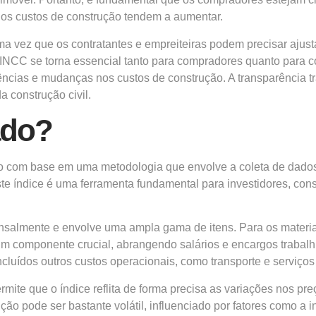
o os custos de construção tendem a aumentar.
a vez que os contratantes e empreiteiras podem precisar aju
NCC se torna essencial tanto para compradores quanto para co
ncias e mudanças nos custos de construção. A transparência t
a construção civil.
ado?
o com base em uma metodologia que envolve a coleta de dados 
ste índice é uma ferramenta fundamental para investidores, con
nsalmente e envolve uma ampla gama de itens. Para os materi
 um componente crucial, abrangendo salários e encargos trabalh
ncluídos outros custos operacionais, como transporte e serviços 
ite que o índice reflita de forma precisa as variações nos preç
o pode ser bastante volátil, influenciado por fatores como a 