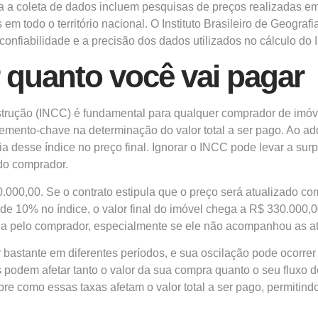
ra a coleta de dados incluem pesquisas de preços realizadas em
m todo o território nacional. O Instituto Brasileiro de Geografi
onfiabilidade e a precisão dos dados utilizados no cálculo do
 quanto você vai pagar
rução (INCC) é fundamental para qualquer comprador de imóvel
elemento-chave na determinação do valor total a ser pago. Ao ad
 desse índice no preço final. Ignorar o INCC pode levar a surp
do comprador.
.000,00. Se o contrato estipula que o preço será atualizado c
a de 10% no índice, o valor final do imóvel chega a R$ 330.000
pada pelo comprador, especialmente se ele não acompanhou as 
 bastante em diferentes períodos, e sua oscilação pode ocorre
s podem afetar tanto o valor da sua compra quanto o seu flu
bre como essas taxas afetam o valor total a ser pago, permit