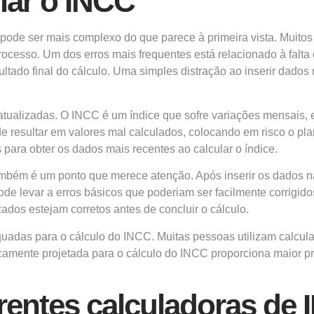
lar o INCC
pode ser mais complexo do que parece à primeira vista. Muitos
sso. Um dos erros mais frequentes está relacionado à falta de
tado final do cálculo. Uma simples distração ao inserir dados n
satualizadas. O INCC é um índice que sofre variações mensais, 
 resultar em valores mal calculados, colocando em risco o pla
s para obter os dados mais recentes ao calcular o índice.
o também é um ponto que merece atenção. Após inserir os dados
 pode levar a erros básicos que poderiam ser facilmente corrigi
zados estejam corretos antes de concluir o cálculo.
quadas para o cálculo do INCC. Muitas pessoas utilizam calcul
ficamente projetada para o cálculo do INCC proporciona maior 
rentes calculadoras de