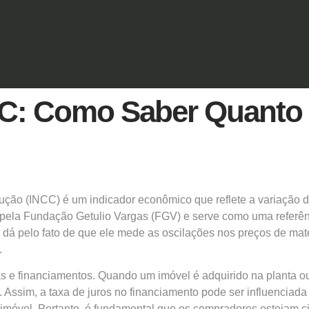
CC: Como Saber Quanto 
rução
(INCC)
é um indicador econômico que reflete a variação do
pela Fundação Getulio Vargas (FGV) e serve como uma referênc
 dá pelo fato de que ele mede as oscilações nos preços de mat
.
s e financiamentos. Quando um imóvel é adquirido na planta ou
Assim, a taxa de juros no financiamento pode ser influenciad
lo imóvel. Portanto, é fundamental que os compradores estejam