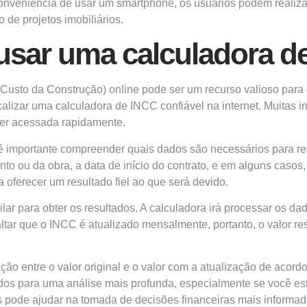
conveniência de usar um smartphone, os usuários podem realiz
de projetos imobiliários.
sar uma calculadora de
 Custo da Construção) online pode ser um recurso valioso par
alizar uma calculadora de INCC confiável na internet. Muitas ins
 ser acessada rapidamente.
 importante compreender quais dados são necessários para rea
ento ou da obra, a data de início do contrato, e em alguns casos
oferecer um resultado fiel ao que será devido.
milar para obter os resultados. A calculadora irá processar os d
ltar que o INCC é atualizado mensalmente, portanto, o valor r
 entre o valor original e o valor com a atualização de acordo 
ados para uma análise mais profunda, especialmente se você est
s pode ajudar na tomada de decisões financeiras mais informad