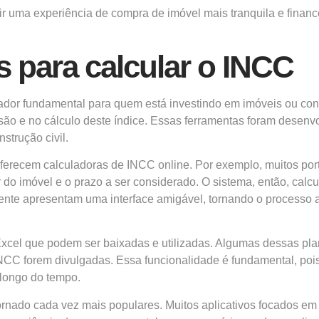
tir uma experiência de compra de imóvel mais tranquila e finan
s para calcular o INCC
dor fundamental para quem está investindo em imóveis ou cons
ão e no cálculo deste índice. Essas ferramentas foram desenvolv
strução civil.
oferecem calculadoras de INCC online. Por exemplo, muitos po
 do imóvel e o prazo a ser considerado. O sistema, então, calc
mente apresentam uma interface amigável, tornando o processo
xcel que podem ser baixadas e utilizadas. Algumas dessas pla
NCC forem divulgadas. Essa funcionalidade é fundamental, poi
longo do tempo.
tornado cada vez mais populares. Muitos aplicativos focados em