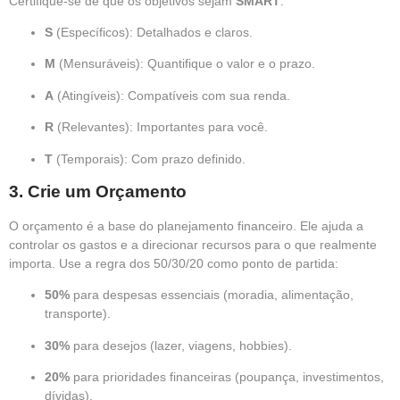
Certifique-se de que os objetivos sejam
SMART
:
S
(Específicos): Detalhados e claros.
M
(Mensuráveis): Quantifique o valor e o prazo.
A
(Atingíveis): Compatíveis com sua renda.
R
(Relevantes): Importantes para você.
T
(Temporais): Com prazo definido.
3.
Crie um Orçamento
O orçamento é a base do planejamento financeiro. Ele ajuda a
controlar os gastos e a direcionar recursos para o que realmente
importa. Use a regra dos 50/30/20 como ponto de partida:
50%
para despesas essenciais (moradia, alimentação,
transporte).
30%
para desejos (lazer, viagens, hobbies).
20%
para prioridades financeiras (poupança, investimentos,
dívidas).