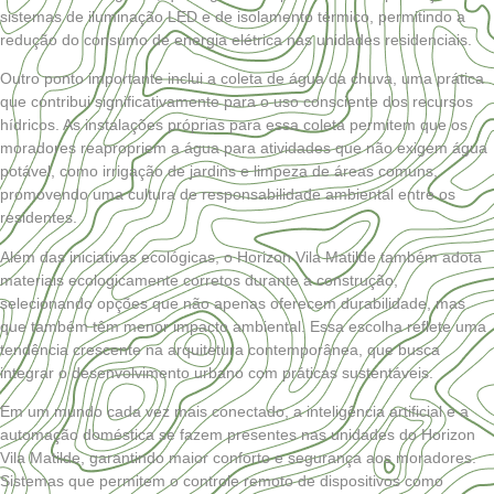
sistemas de iluminação LED e de isolamento térmico, permitindo a
redução do consumo de energia elétrica nas unidades residenciais.
Outro ponto importante inclui a coleta de água da chuva, uma prática
que contribui significativamente para o uso consciente dos recursos
hídricos. As instalações próprias para essa coleta permitem que os
moradores reapropriem a água para atividades que não exigem água
potável, como irrigação de jardins e limpeza de áreas comuns,
promovendo uma cultura de responsabilidade ambiental entre os
residentes.
Além das iniciativas ecológicas, o Horizon Vila Matilde também adota
materiais ecologicamente corretos durante a construção,
selecionando opções que não apenas oferecem durabilidade, mas
que também têm menor impacto ambiental. Essa escolha reflete uma
tendência crescente na arquitetura contemporânea, que busca
integrar o desenvolvimento urbano com práticas sustentáveis.
Em um mundo cada vez mais conectado, a inteligência artificial e a
automação doméstica se fazem presentes nas unidades do Horizon
Vila Matilde, garantindo maior conforto e segurança aos moradores.
Sistemas que permitem o controle remoto de dispositivos como