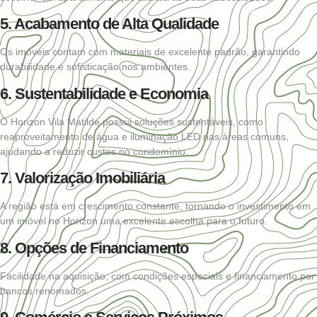
5. Acabamento de Alta Qualidade
Os imóveis contam com materiais de excelente padrão, garantindo
durabilidade e sofisticação nos ambientes.
6. Sustentabilidade e Economia
O Horizon Vila Matilde possui soluções sustentáveis, como
reaproveitamento de água e iluminação LED nas áreas comuns,
ajudando a reduzir custos no condomínio.
7. Valorização Imobiliária
A região está em crescimento constante, tornando o investimento em
um imóvel no Horizon uma excelente escolha para o futuro.
8. Opções de Financiamento
Facilidade na aquisição, com condições especiais e financiamento por
bancos renomados.