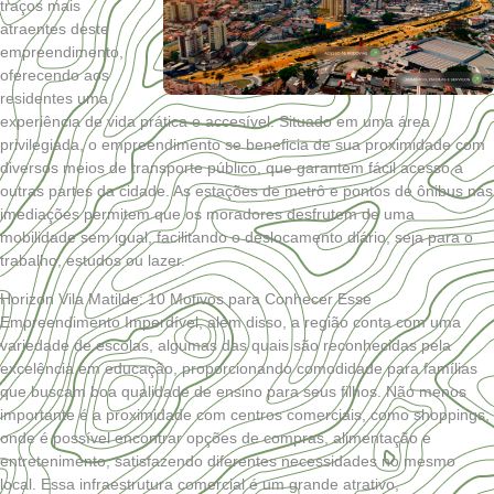
traços mais
atraentes deste
empreendimento,
oferecendo aos
residentes uma
experiência de vida prática e accesível. Situado em uma área
privilegiada, o empreendimento se beneficia de sua proximidade com
diversos meios de transporte público, que garantem fácil acesso a
outras partes da cidade. As estações de metrô e pontos de ônibus nas
imediações permitem que os moradores desfrutem de uma
mobilidade sem igual, facilitando o deslocamento diário, seja para o
trabalho, estudos ou lazer.
Horizon Vila Matilde: 10 Motivos para Conhecer Esse
Empreendimento Imperdível, além disso, a região conta com uma
variedade de escolas, algumas das quais são reconhecidas pela
excelência em educação, proporcionando comodidade para famílias
que buscam boa qualidade de ensino para seus filhos. Não menos
importante é a proximidade com centros comerciais, como shoppings,
onde é possível encontrar opções de compras, alimentação e
entretenimento, satisfazendo diferentes necessidades no mesmo
local. Essa infraestrutura comercial é um grande atrativo,