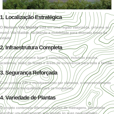
1. Localização Estratégica
O
Horizon Vila Matilde
está em uma região valorizada, próximo ao
metrô Vila Matilde, facilitando a mobilidade para diversas áreas da
cidade.
2. Infraestrutura Completa
O condomínio oferece lazer e comodidade, incluindo piscina,
academia, salão de festas e áreas de convivência para toda a família.
3. Segurança Reforçada
Com portaria 24h e monitoramento por câmeras, o empreendimento
proporciona tranquilidade para os moradores.
4. Variedade de Plantas
O projeto contempla diferentes opções de metragens, permitindo
escolher um apartamento que atenda às suas necessidades.