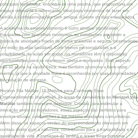
principais facilidades, encontra-se uma piscina, que proporciona um
espaço relaxante e refrescante, ideal para momentos de lazer em
família e confraternizações com amigos durante os dias ensolarados.
A academia do empreendimento é outro atrativo significativo.
Equipadas com aparelhos modernos, as instalações permitem a
prática de atividades físicas de forma acessível e segura, incentivando
um estilo de vida saudável. Com treinos personalizados e a
possibilidade de aulas em grupo, os moradores têm à disposição
oportunidades para se manterem ativos e motivados. Este aspecto
não só ajuda na saúde física, mas também promove o bem-estar
mental, já que a atividade física é reconhecida por suas propriedades
de redução de estresse.
Horizon Vila Matilde: 10 Motivos para Conhecer Esse
Empreendimento Imperdível, ás áreas de convivência no
Horizon Vila
Matilde
também merecem destaque. Criadas para estimular a
interação entre os moradores, esses espaços são perfeitos para
eventos sociais, celebrações e até mesmo atividades comunitárias.
Além disso, os espaços verdes do empreendimento oferecem um
contato direto com a natureza, contribuindo para a tranquilidade e a
qualidade de vida. A presença de jardins e áreas livres promove