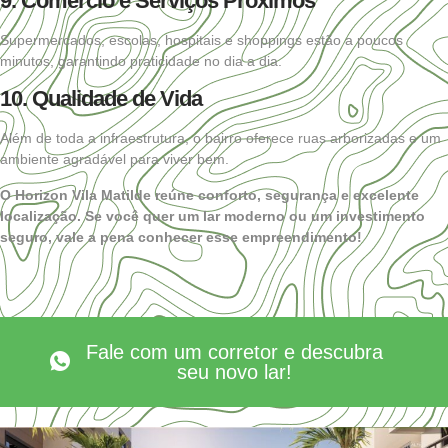
9. Comércio e Serviços Próximos
Supermercados, escolas, hospitais e shoppings estão a poucos
minutos, garantindo praticidade no dia a dia.
10. Qualidade de Vida
Além de toda a infraestrutura, o bairro oferece ruas arborizadas e um
ambiente agradável para viver bem.
O Horizon Vila Matilde reúne conforto, segurança e excelente
localização. Se você quer um lar moderno ou um investimento
seguro, vale a pena conhecer esse empreendimento!
Fale com um corretor e descubra
seu novo lar!