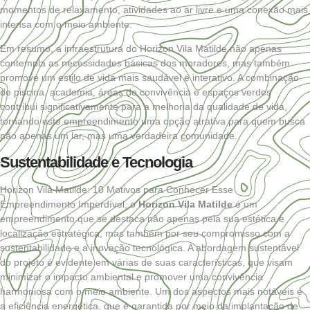
momentos de relaxamento, atividades ao ar livre e uma conexão mais
intensa com o meio ambiente.
Em resumo, a infraestrutura do Horizon Vila Matilde não apenas
contempla as necessidades básicas dos moradores, mas também
promove um estilo de vida mais saudável e interativo. A combinação
de piscina, academia, áreas de convivência e espaços verdes
contribui significativamente para a melhoria da qualidade de vida,
tornando este empreendimento uma opção atrativa para quem busca
não apenas um lar, mas uma verdadeira comunidade.
Sustentabilidade e Tecnologia
Horizon Vila Matilde: 10 Motivos para Conhecer Esse
Empreendimento Imperdível, o
Horizon Vila Matilde
é um
empreendimento que se destaca não apenas pela sua estética e
localização estratégica, mas também por seu compromisso com a
sustentabilidade e a inovação tecnológica. A abordagem sustentável
do projeto é evidente em várias de suas características, que visam
minimizar o impacto ambiental e promover uma convivência
harmoniosa com o meio ambiente. Um dos aspectos mais notáveis é
a eficiência energética, que é garantida por meio da implantação de