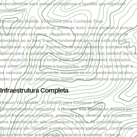
especialmente para jovens profissionais e famílias que valorizam
conveniência.
Horizon Vila Matilde: 10 Motivos para Conhecer Esse
Empreendimento Imperdível, áreas de lazer, como parques e praças,
também estão próximas, oferecendo espaços verdes e opções de
atividades ao ar livre, o que é fundamental para um estilo de vida
equilibrado e saudável. A presença desses elementos contribui não
apenas para a qualidade de vida dos moradores, mas também para a
valorização do imóvel a longo prazo. Empreendimentos localizados
em áreas com fácil acesso a transportes, comércio e lazer tendem a
se valorizar mais rapidamente, tornando-se um investimento atrativo
tanto para novos compradores quanto para investidores experientes.
Infraestrutura Completa
Horizon Vila Matilde: 10 Motivos para Conhecer Esse
Empreendimento Imperdível, o
Horizon Vila Matilde
se destaca por
sua infraestrutura completa, projetada para oferecer aos moradores
uma experiência de vida confortável e prática. As comodidades
disponíveis são variadas e cuidadosamente planejadas, contribuindo
para o bem-estar e a interação social dos residentes. Entre as