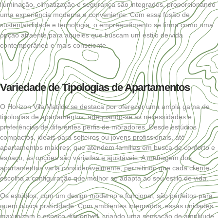
iluminação, climatização e segurança são integrados, proporcionando
uma experiência moderna e conveniente. Com essa fusão de
sustentabilidade e tecnologia, o empreendimento se firma como uma
opção atraente para aqueles que buscam um estilo de vida
contemporâneo e mais consciente.
Variedade de Tipologias de Apartamentos
O Horizon Vila Matilde se destaca por oferecer uma ampla gama de
tipologias de apartamentos, adequando-se às necessidades e
preferências de diferentes perfis de moradores. Desde estúdios
compactos, ideais para solteiros ou jovens profissionais, até
apartamentos maiores, que atendem famílias em busca de conforto e
espaço, as opções são variadas e ajustáveis. A metragem dos
apartamentos varia consideravelmente, permitindo que cada cliente
escolha a configuração que melhor se adapta ao seu estilo de vida.
Os estúdios, com um design moderno e funcional, são perfeitos para
quem busca praticidade. Com ambientes integrados, essas unidades
maximizam o espaço disponível, criando uma sensação de amplitude.