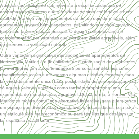
A disposição inteligente dos móveis e a escolha cuidadosa de
acabamentos garantem que o residente se sinta confortável e bem
acolhido. Por sua vez, apartamentos de um ou dois dormitórios
apresentam layouts bem planejados, permitindo que cada morador
tenha seu próprio espaço pessoal. O design contemporâneo é
complementado por varandas que oferecem vistas agradáveis, além
de promover a ventilação natural.
Outra vantagem significativa das tipologias de apartamentos do
Horizon Vila Matilde é a flexibilidade de customização dos ambientes.
Os moradores têm a oportunidade de personalizar detalhes como
revestimentos, cores e até mesmo algumas divisões, tornando cada
lar verdadeiramente único. Essa possibilidade de personalização não
só agrega valor às unidades como também proporciona uma
experiência de moradia mais agradável. Dessa forma, o Horizon Vila
Matilde se mostra como uma alternativa imperdível para quem busca
um espaço que atenda suas expectativas e necessidades, seja para
um estilo de vida mais econômico ou para famílias que desejam um
lar espaçoso e acolhedor