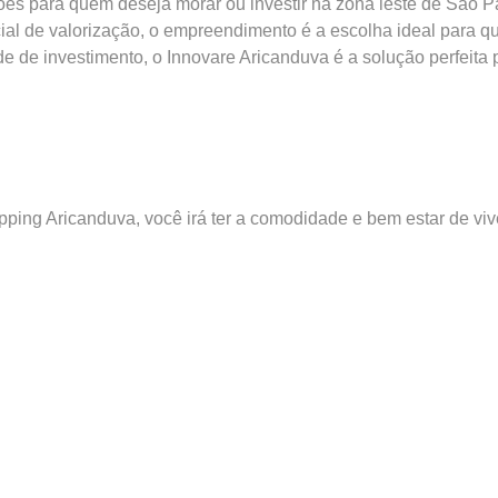
s para quem deseja morar ou investir na zona leste de São Pau
cial de valorização, o empreendimento é a escolha ideal para q
 de investimento, o Innovare Aricanduva é a solução perfeita 
ping Aricanduva, você irá ter a comodidade e bem estar de vi