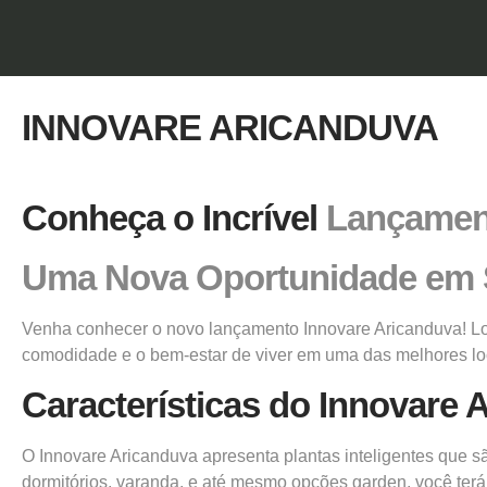
INNOVARE ARICANDUVA
Conheça o Incrível
Lançamen
Uma Nova Oportunidade em 
Venha conhecer o novo lançamento Innovare Aricanduva! Lo
comodidade e o bem-estar de viver em uma das melhores lo
Características do Innovare 
O Innovare Aricanduva apresenta plantas inteligentes que 
dormitórios, varanda, e até mesmo opções garden, você ter