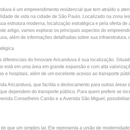
nduva é um empreendimento residencial que tem atraído a atenç
alidade de vida na cidade de São Paulo. Localizado na zona lest
sua estrutura moderna, localização estratégica e pela oferta de
te artigo, vamos explorar os principais aspectos do empreendi
va, além de informações detalhadas sobre sua infraestrutura, d
atégica
s diferenciais do Innovare Aricanduva é sua localização. Situad
 está em uma área em grande expansão e com alta valorização i
s e hospitais, além de um excelente acesso ao transporte públ
ida Aricanduva, que facilita o deslocamento para outras áreas
ue dependem do transporte público. Para quem prefere se loc
Avenida Conselheiro Carrão e a Avenida São Miguel, possibilitan
 do que um simples lar. Ele representa a união de modernidade