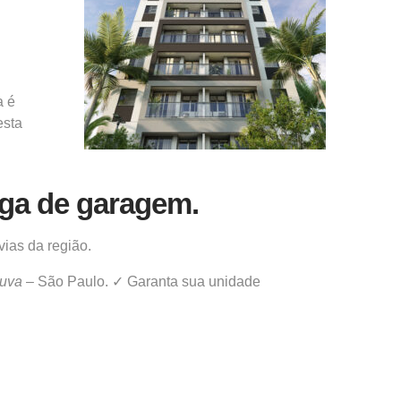
a é
esta
ga de garagem.
vias da região.
duva
– São Paulo. ✓ Garanta sua unidade