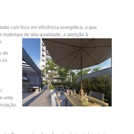
ado com foco em eficiência energética, o que
 materiais de alta qualidade, a atenção à
o.
s de
a os
m
ém uma
rização,