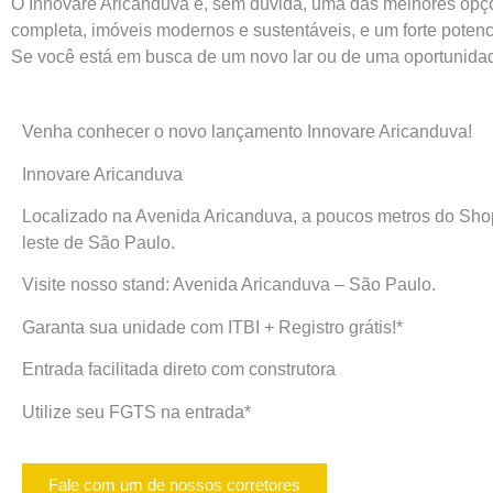
O Innovare Aricanduva é, sem dúvida, uma das melhores opçõe
completa, imóveis modernos e sustentáveis, e um forte poten
Se você está em busca de um novo lar ou de uma oportunidade
Venha conhecer o novo
lançamento
Innovare Aricanduva!
Innovare Aricanduva
Localizado na Avenida Aricanduva, a poucos metros do Shop
leste de São Paulo.
Visite nosso stand: Avenida Aricanduva – São Paulo.
Garanta sua unidade
com ITBI + Registro grátis!*
Entrada facilitada direto com construtora
Utilize seu FGTS na entrada*
Fale com um de nossos corretores