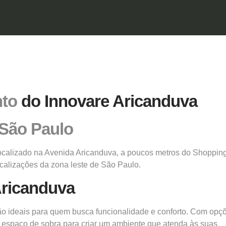
to
do Innovare Aricanduva
São Paulo
calizado na Avenida Aricanduva, a poucos metros do Shopping
calizações da zona leste de São Paulo.
Aricanduva
são ideais para quem busca funcionalidade e conforto. Com opç
á espaço de sobra para criar um ambiente que atenda às suas