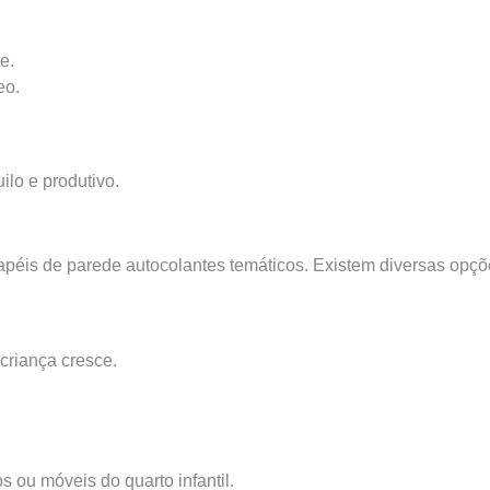
e.
eo.
ilo e produtivo.
papéis de parede autocolantes temáticos. Existem diversas opç
criança cresce.
ou móveis do quarto infantil.