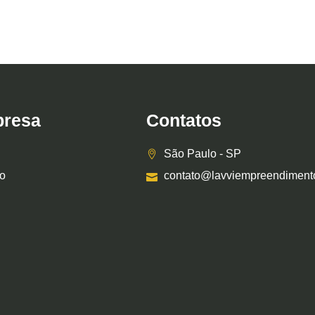
resa
Contatos
São Paulo - SP
o
contato@lavviempreendiment