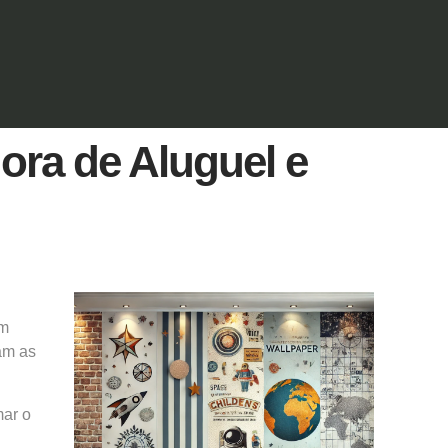
ora de Aluguel e
um
am as
mar o