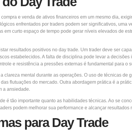
 do Day Trade
 compra e venda de ativos financeiros em um mesmo dia, exigi
lógicos enfrentados por traders podem ser significativos, um
as em curto espaço de tempo pode gerar níveis elevados de es
tar resultados positivos no day trade. Um trader deve ser capa
iscos estabelecidos. A falta de disciplina pode levar a decisões
controle e resistência a pressões externas é fundamental para 
a clareza mental durante as operações. O uso de técnicas de ge
l das flutuações do mercado. Outra abordagem prática é a práti
m a ansiedade.
de é tão importante quanto as habilidades técnicas. Ao se conc
ders podem melhorar sua performance e alcançar resultados m
rmas para Day Trade