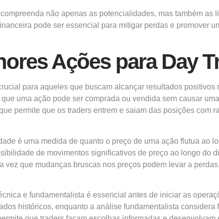
s, compreenda não apenas as potencialidades, mas também as li
financeira pode ser essencial para mitigar perdas e promover
ores Ações para Day T
cial para aqueles que buscam alcançar resultados positivos no
 com que uma ação pode ser comprada ou vendida sem causar uma 
ue permite que os traders entrem e saiam das posições com rapi
ilidade é uma medida de quanto o preço de uma ação flutua ao 
ssibilidade de movimentos significativos de preço ao longo do d
uma vez que mudanças bruscas nos preços podem levar a perdas. 
écnica e fundamentalista é essencial antes de iniciar as operaç
dos históricos, enquanto a análise fundamentalista considera
rmite que traders façam escolhas informadas e desenvolvam es