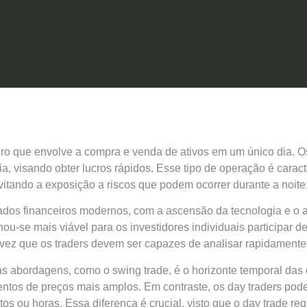
ro que envolve a compra e venda de ativos em um único dia. O
a, visando obter lucros rápidos. Esse tipo de operação é carac
tando a exposição a riscos que podem ocorrer durante a noite
dos financeiros modernos, com a ascensão da tecnologia e o 
u-se mais viável para os investidores individuais participar d
vez que os traders devem ser capazes de analisar rapidamente
ras abordagens, como o swing trade, é o horizonte temporal das
ntos de preços mais amplos. Em contraste, os day traders pod
ou horas. Essa diferença é crucial, visto que o day trade req