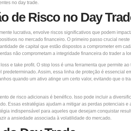
entes no day trade.
ão de Risco no Day Trad
ente lucrativa, envolve riscos significativos que podem impacta
ositivos no mercado financeiro. O primeiro passo crucial neste
a quantidade de capital que estão dispostos a comprometer em
perdas não comprometam a integridade financeira do trader a lo
loss e take profit. O stop loss é uma ferramenta que permite ao 
predeterminado. Assim, essa linha de proteção é essencial em 
 ganhos quando um ativo atinge um certo valor, evitando que o 
to de risco adicionais é benéfico. Isso pode incluir a divers
o. Essas estratégias ajudam a mitigar as perdas potenciais e a 
gia indispensável para aqueles que desejam conquistar resulta
zir a ansiedade associada à volatilidade do mercado.