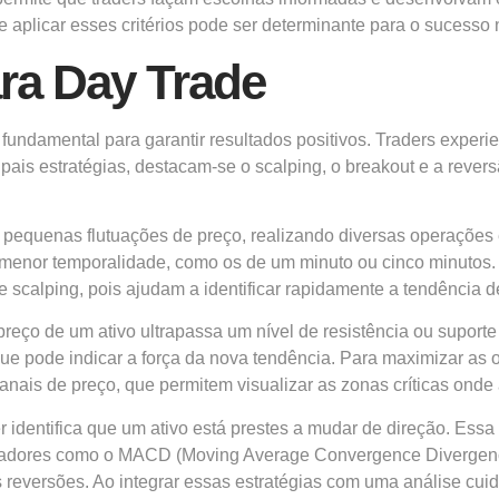
aplicar esses critérios pode ser determinante para o sucesso 
ara Day Trade
fundamental para garantir resultados positivos. Traders experi
ipais estratégias, destacam-se o scalping, o breakout e a reve
r pequenas flutuações de preço, realizando diversas operações
menor temporalidade, como os de um minuto ou cinco minutos.
 scalping, pois ajudam a identificar rapidamente a tendência d
preço de um ativo ultrapassa um nível de resistência ou suport
pode indicar a força da nova tendência. Para maximizar as o
nais de preço, que permitem visualizar as zonas críticas ond
ader identifica que um ativo está prestes a mudar de direção. E
icadores como o MACD (Moving Average Convergence Divergence
is reversões. Ao integrar essas estratégias com uma análise cu