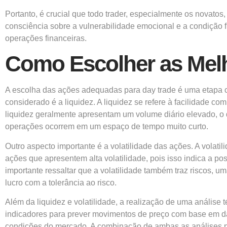
Portanto, é crucial que todo trader, especialmente os novato
consciência sobre a vulnerabilidade emocional e a condição 
operações financeiras.
Como Escolher as Melh
A escolha das ações adequadas para day trade é uma etapa cru
considerado é a liquidez. A liquidez se refere à facilidade
liquidez geralmente apresentam um volume diário elevado, o q
operações ocorrem em um espaço de tempo muito curto.
Outro aspecto importante é a volatilidade das ações. A volat
ações que apresentem alta volatilidade, pois isso indica a po
importante ressaltar que a volatilidade também traz riscos, 
lucro com a tolerância ao risco.
Além da liquidez e volatilidade, a realização de uma análise t
indicadores para prever movimentos de preço com base em da
condições do mercado. A combinação de ambas as análises pe