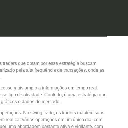
s traders que optam por essa estratégia buscam
terizado pela alta frequência de transações, onde as
.
acesso mais amplo a informações em tempo real.
esse tipo de atividade. Contudo, é uma estratégia que
 gráficos e dados de mercado.
 operações. No swing trade, os traders mantêm suas
em realizar várias operações em um único dia, com
uer uma abordagem bastante ativa e vigilante, com