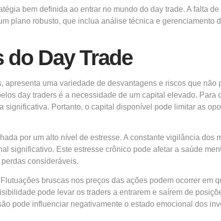
tratégia bem definida ao entrar no mundo do day trade. A falta 
um plano robusto, que inclua análise técnica e gerenciamento de
 do Day Trade
s, apresenta uma variedade de desvantagens e riscos que não p
los day traders é a necessidade de um capital elevado. Para o
significativa. Portanto, o capital disponível pode limitar as o
hada por um alto nível de estresse. A constante vigilância d
l significativo. Este estresse crônico pode afetar a saúde ment
 perdas consideráveis.
do. Flutuações bruscas nos preços das ações podem ocorrer em q
ibilidade pode levar os traders a entrarem e saírem de posiçõ
são pode influenciar negativamente o estado emocional dos inv