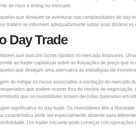
nto de risco e timing no mercado.
aqueles que desejam se aventurar nas complexidades do day tr
novos traders se informem adequadamente sobre suas dinâmicas
do Day Trade
estidores que buscam lucros rápidos no mercado financeiro. Um
ermite ao trader capitalizar sobre as flutuações de preço que 
 aqueles que desejam uma alternativa às estratégias de investim
agem de mitigar os riscos associados à oscilação do mercado du
 inesperados que podem ocorrer fora do horário de negociação,
 permitindo que os investidores tomem decisões baseadas em inf
em significativa do day trade. Os investidores têm a liberdad
sa característica pode ser especialmente atraente para diferent
nibilidade. Um trader iniciante pode começar com operações m