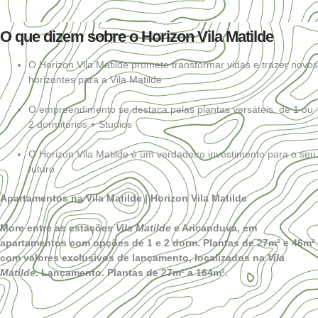
O que dizem sobre o Horizon Vila Matilde
O Horizon Vila Matilde promete transformar vidas e trazer novos
horizontes para a Vila Matilde
O empreendimento se destaca pelas plantas versáteis, de 1 ou
2 dormitórios + Studios
O Horizon Vila Matilde é um verdadeiro investimento para o seu
futuro
Apartamentos na Vila Matilde | Horizon Vila Matilde
More entre as estações
Vila Matilde
e Aricanduva, em
apartamentos com opções de 1 e 2 dorm. Plantas de 27m² e 46m²
com valores exclusivos de lançamento, localizados na
Vila
Matilde
. Lançamento. Plantas de 27m² a 164m².