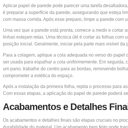
Aplicar papel de parede pode parecer uma tarefa desafiadora,
é preparar a superfície da parede, assegurando que esteja lim
com massa corrida. Após esse preparo, limpe a parede com 
Uma vez que a parede está pronta, comece a medir e cortar as
linhas estejam retas. Uma técnica útil é cortar as folhas com
posição inicial. Geralmente, iniciar pela parte mais visível 
Para a colagem, aplique a cola adequada no verso do papel o
ser usada para espalhar a cola uniformemente. Em seguida, c
um pano, trabalhe do centro para as bordas, removendo bolhas
comprometer a estética do espaço.
Após a instalação da primeira folha, repita o processo para as
Com essas etapas, a aplicação do papel de parede poderá ser
Acabamentos e Detalhes Fina
Os acabamentos e detalhes finais são etapas cruciais no proc
durabilidade do material. Um acabamento bem feito pode tran