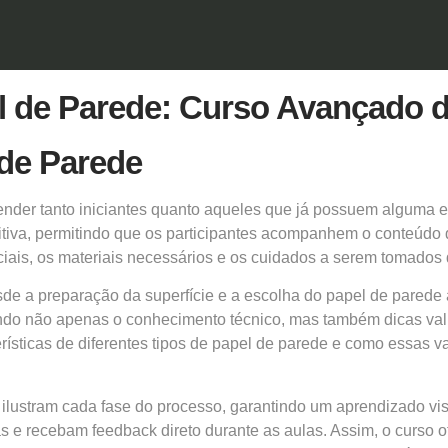
 de Parede: Curso Avançado d
 de Parede
ender tanto iniciantes quanto aqueles que já possuem alguma 
uitiva, permitindo que os participantes acompanhem o conteúdo 
iais, os materiais necessários e os cuidados a serem tomados 
de a preparação da superfície e a escolha do
papel de parede
ecendo não apenas o conhecimento técnico, mas também dicas vali
erísticas de diferentes tipos de papel de parede e como essas v
ilustram cada fase do processo, garantindo um aprendizado visu
s e recebam feedback direto durante as aulas. Assim, o curso 