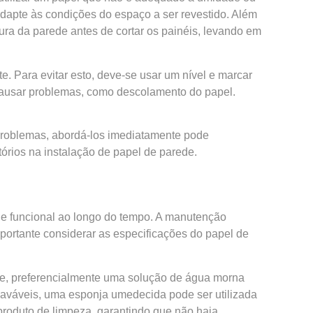
adapte às condições do espaço a ser revestido. Além
ura da parede antes de cortar os painéis, levando em
te. Para evitar esto, deve-se usar um nível e marcar
causar problemas, como descolamento do papel.
s problemas, abordá-los imediatamente pode
órios na instalação de papel de parede.
o e funcional ao longo do tempo. A manutenção
mportante considerar as especificações do papel de
ve, preferencialmente uma solução de água morna
 laváveis, uma esponja umedecida pode ser utilizada
produto de limpeza, garantindo que não haja