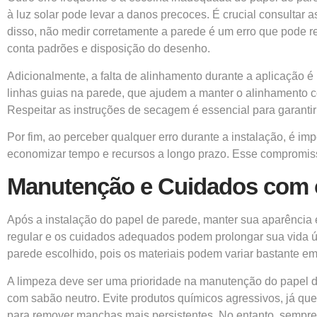
à luz solar pode levar a danos precoces. É crucial consultar
disso, não medir corretamente a parede é um erro que pode re
conta padrões e disposição do desenho.
Adicionalmente, a falta de alinhamento durante a aplicação é u
linhas guias na parede, que ajudem a manter o alinhamento 
Respeitar as instruções de secagem é essencial para garant
Por fim, ao perceber qualquer erro durante a instalação, é i
economizar tempo e recursos a longo prazo. Esse compromisso
Manutenção e Cuidados com 
Após a
instalação do papel de parede,
manter sua aparência e
regular e os cuidados adequados podem prolongar sua vida útil
parede escolhido, pois os materiais podem variar bastante em
A limpeza deve ser uma prioridade na manutenção do papel d
com sabão neutro. Evite produtos químicos agressivos, já que
para remover manchas mais persistentes. No entanto, sempre 