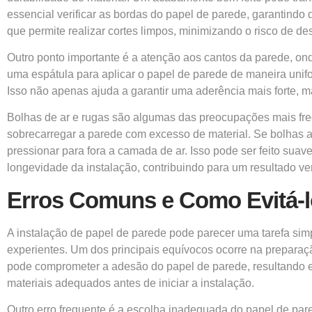
essencial verificar as bordas do papel de parede, garantindo
que permite realizar cortes limpos, minimizando o risco de de
Outro ponto importante é a atenção aos cantos da parede, on
uma espátula para aplicar o papel de parede de maneira unifo
Isso não apenas ajuda a garantir uma aderência mais forte,
Bolhas de ar e rugas são algumas das preocupações mais frequ
sobrecarregar a parede com excesso de material. Se bolhas a
pressionar para fora a camada de ar. Isso pode ser feito suav
longevidade da instalação, contribuindo para um resultado ve
Erros Comuns e Como Evitá-
A instalação de papel de parede pode parecer uma tarefa simp
experientes. Um dos principais equívocos ocorre na preparação 
pode comprometer a adesão do papel de parede, resultando 
materiais adequados antes de iniciar a instalação.
Outro erro frequente é a escolha inadequada do papel de par