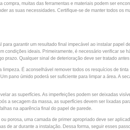
r a compra, muitas das ferramentas e materiais podem ser enco
r as suas necessidades. Certifique-se de manter todos os mat
para garantir um resultado final impecável ao instalar papel
condições ideais. Primeiramente, é necessário verificar se h
o prazo. Qualquer sinal de deterioração deve ser tratado antes
 limpeza. É aconselhável remover todos os resquícios de tinta 
 Um pano úmido poderá ser suficiente para limpar a área. A se
elar as superfícies. As imperfeições podem ser deixadas visíve
ós a secagem da massa, as superfícies devem ser lixadas para 
falhas na aparência final do papel de parede.
a ou porosa, uma camada de primer apropriado deve ser aplicada
has de ar durante a instalação. Dessa forma, seguir esses pas