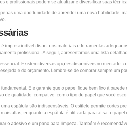
 e profissionais podem se atualizar e diversificar suas técnica
 é apenas uma oportunidade de aprender uma nova habilidade,
vo.
ssárias
, é imprescindível dispor dos materiais e ferramentas adequados
mento profissional. A seguir, apresentamos uma lista detalhada
essencial. Existem diversas opções disponíveis no mercado, como
a desejada e do orçamento. Lembre-se de comprar sempre um pou
é fundamental. Ele garante que o papel fique bem fixo à pared
ivo de qualidade, compatível com o tipo de papel que você escol
uma espátula são indispensáveis. O estilete permite cortes pre
 mais altas, enquanto a espátula é utilizada para alisar o papel
turar o adesivo e um pano para limpeza. Também é recomendáve