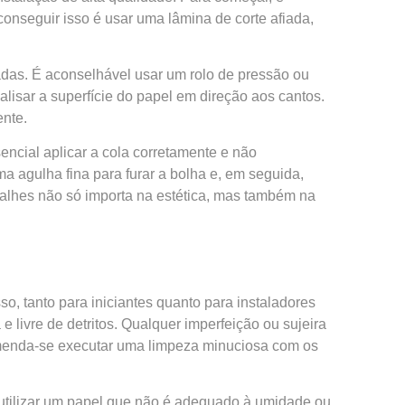
onseguir isso é usar uma lâmina de corte afiada,
adas. É aconselhável usar um rolo de pressão ou
lisar a superfície do papel em direção aos cantos.
ente.
encial aplicar a cola corretamente e não
 agulha fina para furar a bolha e, em seguida,
etalhes não só importa na estética, mas também na
o, tanto para iniciantes quanto para instaladores
e livre de detritos. Qualquer imperfeição ou sujeira
omenda-se executar uma limpeza minuciosa com os
 utilizar um papel que não é adequado à umidade ou