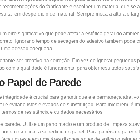
 as recomendações do fabricante e escolher um material que se 
sultar em desperdício de material. Sempre meça a altura e larg
m erro significativo que pode afetar a estética geral do ambien
correto. Ignorar o tempo de secagem do adesivo também pode 
ir uma adesão adequada.
mportante ser proativo na correção. Em vez de ignorar pequeno
 com a qualidade é fundamental para obter resultados satisfat
o Papel de Parede
 integridade é crucial para garantir que ele permaneça atrativ
 e evitar custos elevados de substituição. Para iniciarem, é i
 termos de resistência e cuidados necessários.
e parede. Utilize um pano macio e um produto de limpeza sua
 podem danificar a superfície do papel. Para papéis de parede
faça um teste em uma área discreta antes de aplicar qualquer 