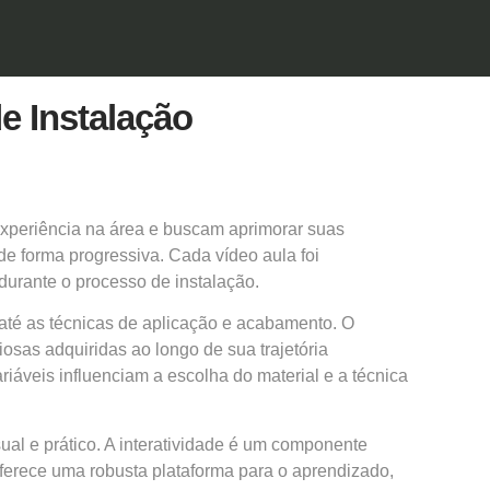
e Instalação
experiência na área e buscam aprimorar suas
de forma progressiva. Cada vídeo aula foi
durante o processo de instalação.
até as técnicas de aplicação e acabamento. O
osas adquiridas ao longo de sua trajetória
ariáveis influenciam a escolha do material e a técnica
al e prático. A interatividade é um componente
oferece uma robusta plataforma para o aprendizado,