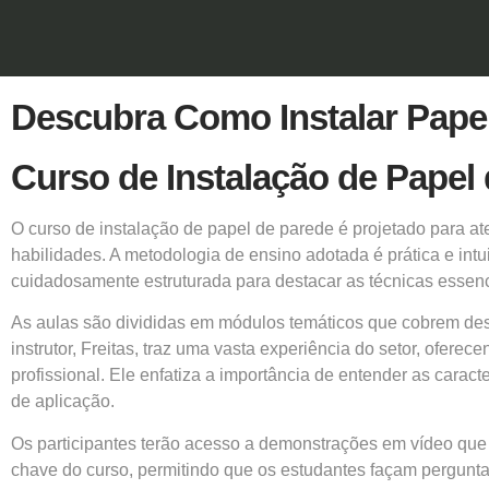
Descubra Como Instalar Papel
Curso de Instalação de Papel
O
curso de instalação de papel de parede
é projetado para at
habilidades. A metodologia de ensino adotada é prática e int
cuidadosamente estruturada para destacar as técnicas essenc
As aulas são divididas em módulos temáticos que cobrem des
instrutor, Freitas, traz uma vasta experiência do setor, ofer
profissional. Ele enfatiza a importância de entender as caract
de aplicação.
Os participantes terão acesso a demonstrações em vídeo que 
chave do curso, permitindo que os estudantes façam pergunta