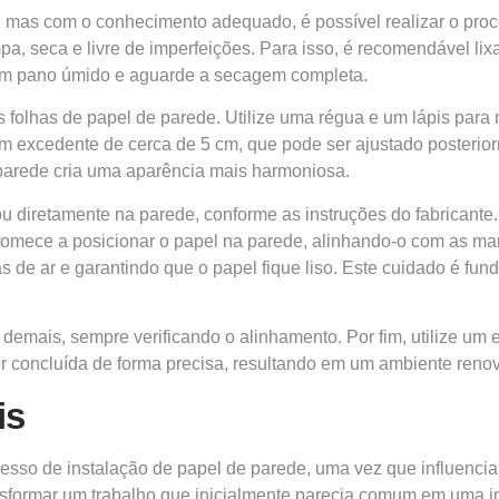
 mas com o conhecimento adequado, é possível realizar o proce
pa, seca e livre de imperfeições. Para isso, é recomendável li
um pano úmido e aguarde a secagem completa.
 folhas de papel de parede. Utilize uma régua e um lápis para
 um excedente de cerca de 5 cm, que pode ser ajustado posterior
da parede cria uma aparência mais harmoniosa.
u diretamente na parede, conforme as instruções do fabricant
omece a posicionar o papel na parede, alinhando-o com as marc
 de ar e garantindo que o papel fique liso. Este cuidado é fun
 demais, sempre verificando o alinhamento. Por fim, utilize um 
 concluída de forma precisa, resultando em um ambiente renov
is
esso de instalação de papel de parede, uma vez que influenciam
sformar um trabalho que inicialmente parecia comum em uma in