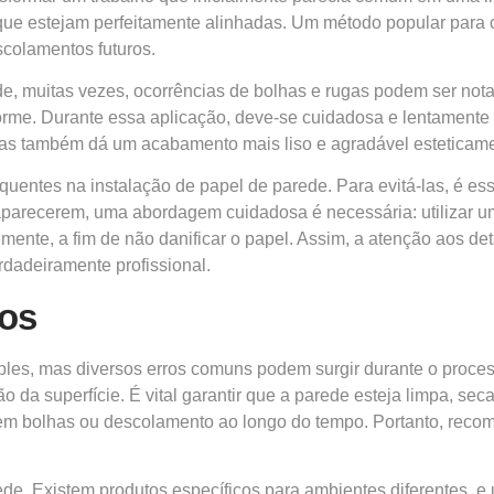
 que estejam perfeitamente alinhadas. Um método popular para c
scolamentos futuros.
de, muitas vezes, ocorrências de bolhas e rugas podem ser not
rme. Durante essa aplicação, deve-se cuidadosa e lentamente a
 mas também dá um acabamento mais liso e agradável esteticam
entes na instalação de papel de parede. Para evitá-las, é ess
parecerem, uma abordagem cuidadosa é necessária: utilizar uma
emente, a fim de não danificar o papel. Assim, a atenção aos d
rdadeiramente profissional.
los
les, mas diversos erros comuns podem surgir durante o process
da superfície. É vital garantir que a parede esteja limpa, seca 
em bolhas ou descolamento ao longo do tempo. Portanto, rec
ede. Existem produtos específicos para ambientes diferentes, e