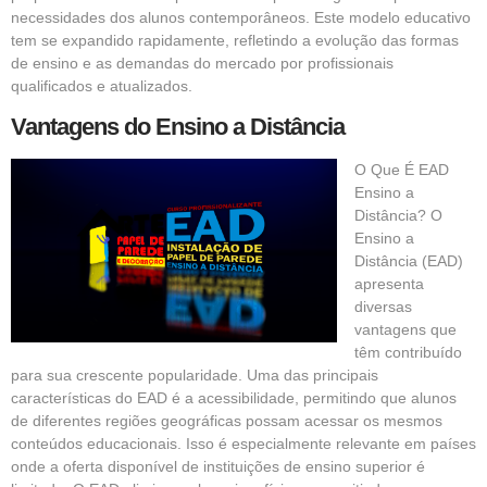
necessidades dos alunos contemporâneos. Este modelo educativo
tem se expandido rapidamente, refletindo a evolução das formas
de ensino e as demandas do mercado por profissionais
qualificados e atualizados.
Vantagens do Ensino a Distância
O Que É EAD
Ensino a
Distância? O
Ensino a
Distância (EAD)
apresenta
diversas
vantagens que
têm contribuído
para sua crescente popularidade. Uma das principais
características do EAD é a acessibilidade, permitindo que alunos
de diferentes regiões geográficas possam acessar os mesmos
conteúdos educacionais. Isso é especialmente relevante em países
onde a oferta disponível de instituições de ensino superior é