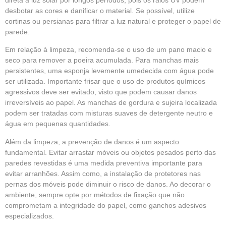
direta à luz solar por longos períodos, pois os raios UV podem
desbotar as cores e danificar o material. Se possível, utilize
cortinas ou persianas para filtrar a luz natural e proteger o papel de
parede.
Em relação à limpeza, recomenda-se o uso de um pano macio e
seco para remover a poeira acumulada. Para manchas mais
persistentes, uma esponja levemente umedecida com água pode
ser utilizada. Importante frisar que o uso de produtos químicos
agressivos deve ser evitado, visto que podem causar danos
irreversíveis ao papel. As manchas de gordura e sujeira localizada
podem ser tratadas com misturas suaves de detergente neutro e
água em pequenas quantidades.
Além da limpeza, a prevenção de danos é um aspecto
fundamental. Evitar arrastar móveis ou objetos pesados perto das
paredes revestidas é uma medida preventiva importante para
evitar arranhões. Assim como, a instalação de protetores nas
pernas dos móveis pode diminuir o risco de danos. Ao decorar o
ambiente, sempre opte por métodos de fixação que não
comprometam a integridade do papel, como ganchos adesivos
especializados.