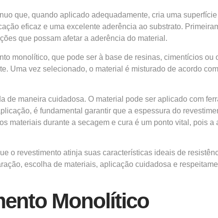
tínuo que, quando aplicado adequadamente, cria uma superfície
ção eficaz e uma excelente aderência ao substrato. Primeirame
ições que possam afetar a aderência do material.
ento monolítico, que pode ser à base de resinas, cimentícios o
nte. Uma vez selecionado, o material é misturado de acordo com
ada de maneira cuidadosa. O material pode ser aplicado com fe
licação, é fundamental garantir que a espessura do revestiment
o dos materiais durante a secagem e cura é um ponto vital, pois
e o revestimento atinja suas características ideais de resistê
aração, escolha de materiais, aplicação cuidadosa e respeitame
ento Monolítico