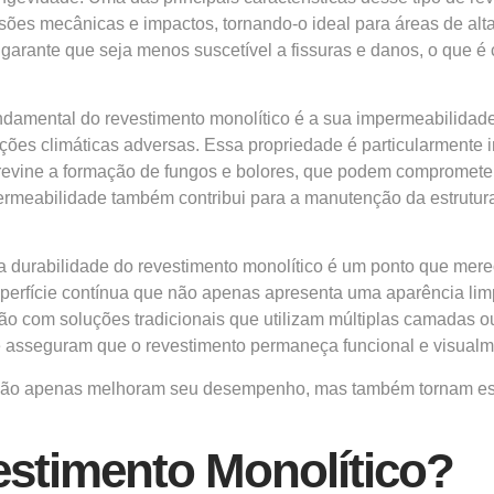
nsões mecânicas e impactos, tornando-o ideal para áreas de alta
arante que seja menos suscetível a fissuras e danos, o que é c
ndamental do revestimento monolítico é a sua impermeabilidade. 
ões climáticas adversas. Essa propriedade é particularmente
revine a formação de fungos e bolores, que podem comprometer
permeabilidade também contribui para a manutenção da estrutur
a durabilidade do revestimento monolítico é um ponto que mer
perfície contínua que não apenas apresenta uma aparência l
 com soluções tradicionais que utilizam múltiplas camadas ou j
ue asseguram que o revestimento permaneça funcional e visualme
co não apenas melhoram seu desempenho, mas também tornam es
stimento Monolítico?