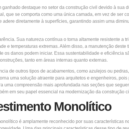
nhado destaque no setor da construção civil devido à sua dura
al, que se comporta como uma única camada, em vez de ser cons
 se adere diretamente à superfícies, garantindo assim uma dimin
ência. Sua natureza contínua o torna altamente resistente a tr
ade e temperaturas extremas. Além disso, a manutenção deste 
e os danos podem iniciar. Essa sustentabilidade e eficiência sã
onstruções, tanto em áreas internas quanto externas.
rencia de outros tipos de acabamentos, como azulejos ou pedra
orna uma solução atraente para arquitetos e engenheiros, poi
 para uma compreensão mais aprofundada nas seções que segue
mbém em seu papel essencial na modernização da construção civ
estimento Monolítico
onolítico é amplamente reconhecido por suas características no
gevidade. Uma das principais características desse tipo de rev