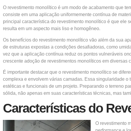
O
revestimento monolítico
é um modo de acabamento que tem ga
consiste em uma aplicação uniformemente contínua de materi
principal característica do revestimento monolítico é que ele
resulta em um aspecto mais liso e homogêneo.
Os benefícios do revestimento monolítico vão além da sua apar
de estruturas expostas a condições desafiadoras, como umid
vez que a aplicação contínua reduz os pontos vulneráveis ond
crescente adoção de revestimentos monolíticos em diversas c
É importante destacar que o revestimento monolítico se dife
complexa e envolvem várias camadas. Essa singularidade o t
estéticas e funcionais de um projeto. Preparando o terreno
sólida, não apenas em suas características técnicas, mas ta
Características do Rev
O revestimento m
performance e lon