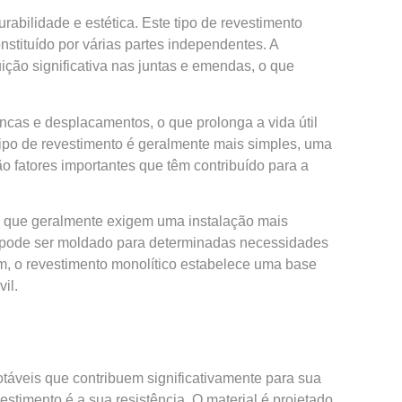
bilidade e estética. Este tipo de revestimento
tituído por várias partes independentes. A
uição significativa nas juntas e emendas, o que
incas e desplacamentos, o que prolonga a vida útil
tipo de
revestimento
é geralmente mais simples, uma
o fatores importantes que têm contribuído para a
s, que geralmente exigem uma instalação mais
s pode ser moldado para determinadas necessidades
m, o revestimento monolítico estabelece uma base
il.
táveis que contribuem significativamente para sua
estimento é a sua resistência. O material é projetado