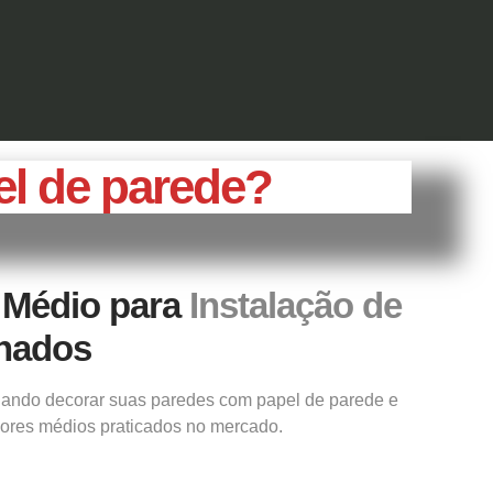
el de parede?
 Médio para
Instalação de
lhados
ejando
decorar
suas paredes com papel de parede e
lores médios praticados no mercado.