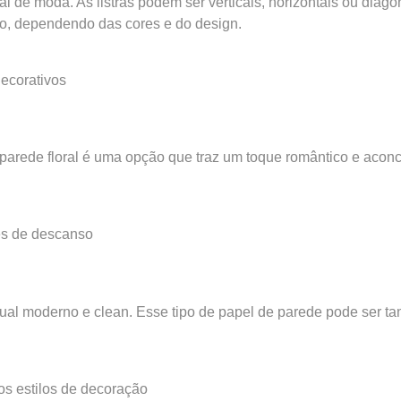
de moda. As listras podem ser verticais, horizontais ou diagona
do, dependendo das cores e do design.
decorativos
arede floral é uma opção que traz um toque romântico e aconc
tes de descanso
l moderno e clean. Esse tipo de papel de parede pode ser tan
os estilos de decoração