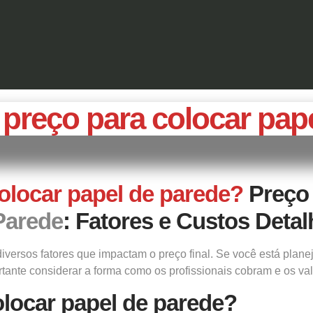
 preço para colocar pap
colocar papel de parede?
Preço
Parede
: Fatores e Custos Deta
iversos fatores que impactam o preço final. Se você está plan
tante considerar a forma como os profissionais cobram e os va
olocar papel de parede?