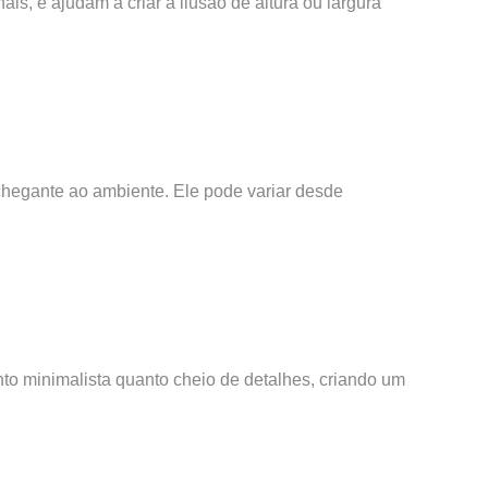
is, e ajudam a criar a ilusão de altura ou largura
hegante ao ambiente. Ele pode variar desde
to minimalista quanto cheio de detalhes, criando um