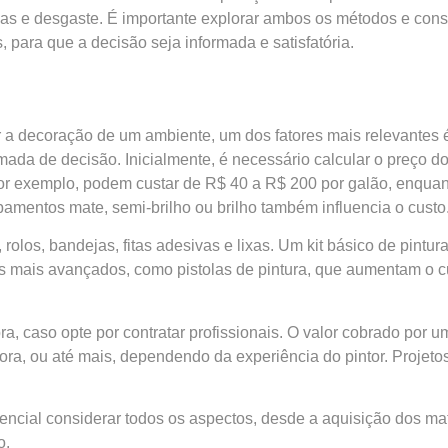
has e desgaste. É importante explorar ambos os métodos e con
, para que a decisão seja informada e satisfatória.
r a decoração de um ambiente, um dos fatores mais relevantes 
mada de decisão. Inicialmente, é necessário calcular o preço d
or exemplo, podem custar de R$ 40 a R$ 200 por galão, enquant
amentos mate, semi-brilho ou brilho também influencia o custo
, rolos, bandejas, fitas adesivas e lixas. Um kit básico de pin
s mais avançados, como pistolas de pintura, que aumentam o c
a, caso opte por contratar profissionais. O valor cobrado por 
ra, ou até mais, dependendo da experiência do pintor. Projetos
ncial considerar todos os aspectos, desde a aquisição dos mat
o.