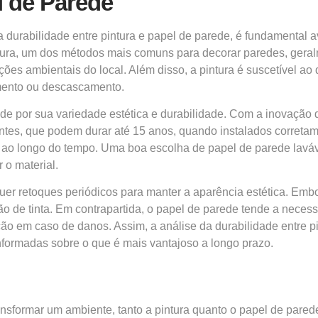
l de Parede
 durabilidade entre pintura e papel de parede, é fundamental a
ura, um dos métodos mais comuns para decorar paredes, geralme
ões ambientais do local. Além disso, a pintura é suscetível ao
mento ou descascamento.
ade por sua variedade estética e durabilidade. Com a inovação
entes, que podem durar até 15 anos, quando instalados correta
e ao longo do tempo. Uma boa escolha de papel de parede lavá
 o material.
uer retoques periódicos para manter a aparência estética. Emb
 de tinta. Em contrapartida, o papel de parede tende a necess
ão em caso de danos. Assim, a análise da durabilidade entre p
formadas sobre o que é mais vantajoso a longo prazo.
ransformar um ambiente, tanto a pintura quanto o papel de par