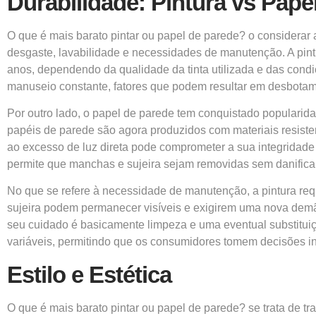
Durabilidade: Pintura vs Pape
O que é mais barato pintar ou papel de parede? o considerar a
desgaste, lavabilidade e necessidades de manutenção. A pint
anos, dependendo da qualidade da tinta utilizada e das condiç
manuseio constante, fatores que podem resultar em desbota
Por outro lado, o papel de parede tem conquistado popularid
papéis de parede são agora produzidos com materiais resist
ao excesso de luz direta pode comprometer a sua integridad
permite que manchas e sujeira sejam removidas sem danificar
No que se refere à necessidade de manutenção, a pintura req
sujeira podem permanecer visíveis e exigirem uma nova demão
seu cuidado é basicamente limpeza e uma eventual substituiç
variáveis, permitindo que os consumidores tomem decisões in
Estilo e Estética
O que é mais barato pintar ou papel de parede? se trata de t