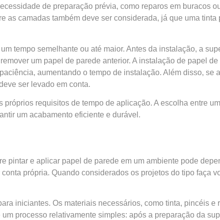
necessidade de preparação prévia, como reparos em buracos ou
tre as camadas também deve ser considerada, já que uma tinta 
 um tempo semelhante ou até maior. Antes da instalação, a supe
e remover um papel de parede anterior. A instalação de papel 
paciência, aumentando o tempo de instalação. Além disso, se 
l deve ser levado em conta.
 próprios requisitos de tempo de aplicação. A escolha entre u
ntir um acabamento eficiente e durável.
re pintar e aplicar papel de parede em um ambiente pode depend
r conta própria. Quando considerados os projetos do tipo faç
ra iniciantes. Os materiais necessários, como tinta, pincéis 
 é um processo relativamente simples: após a preparação da sup