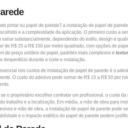
Parede
ato pintar ou papel de parede? a instalação de papel de pared
escolhido e a complexidade da aplicação. O primeiro custo a se
variar substancialmente, dependendo do estilo, design e quali
ar de R$ 25 a R$ 150 por metro quadrado, com opções de papel v
ém do preço unitário do papel, padrões mais complexos e
textu
o desperdício durante o corte e instalação.
ssencial nos custos de instalação de papel de parede é o ade
ente. O custo do adesivo pode somar de R$ 15 a R$ 50 por ro
ento.
e o proprietário escolher contratar um profissional, o custo d
do trabalho e a localização. Em média, a mão de obra para ins
adesivos e mão de obra, a instalação de papel de parede pode s
urabilidade e o impacto estético do papel de parede podem justif