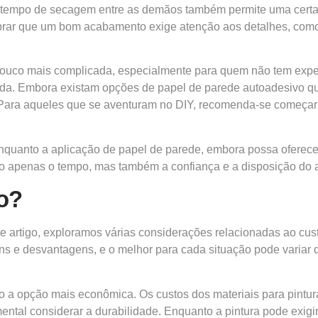
tempo de secagem entre as demãos também permite uma certa f
mbrar que um bom acabamento exige atenção aos detalhes, como
 pouco mais complicada, especialmente para quem não tem exper
ada. Embora existam opções de papel de parede autoadesivo que f
ara aqueles que se aventuram no DIY, recomenda-se começar c
enquanto a aplicação de papel de parede, embora possa oferec
não apenas o tempo, mas também a confiança e a disposição do 
o?
te artigo, exploramos várias considerações relacionadas ao cu
ns e desvantagens, e o melhor para cada situação pode varia
o a opção mais econômica. Os custos dos materiais para pintura,
tal considerar a durabilidade. Enquanto a pintura pode exigir