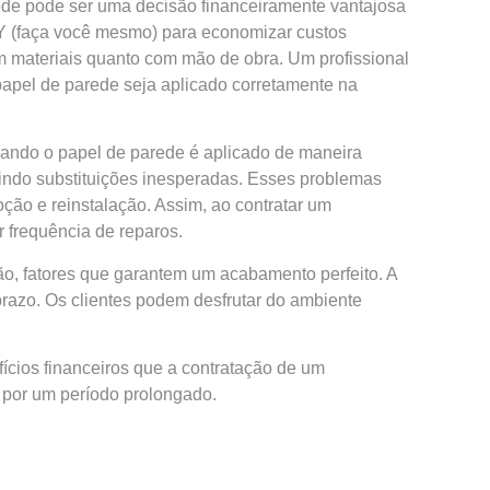
rede pode ser uma decisão financeiramente vantajosa
IY (faça você mesmo) para economizar custos
om materiais quanto com mão de obra. Um profissional
 papel de parede seja aplicado corretamente na
uando o papel de parede é aplicado de maneira
indo substituições inesperadas. Esses problemas
ão e reinstalação. Assim, ao contratar um
 frequência de reparos.
ão, fatores que garantem um acabamento perfeito. A
prazo. Os clientes podem desfrutar do ambiente
ícios financeiros que a contratação de um
l por um período prolongado.