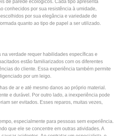
éis de parede ecológicos. Cada tipo apresenta
são conhecidos por sua resistência à umidade,
 escolhidos por sua elegância e variedade de
mada quanto ao tipo de papel a ser utilizado.
 na verdade requer habilidades específicas e
pacitados estão familiarizados com os diferentes
ncias do cliente. Essa experiência também permite
ligenciado por um leigo.
has de ar e até mesmo danos ao próprio material.
ente e durável. Por outro lado, a inexperiência pode
riam ser evitados. Esses reparos, muitas vezes,
 tempo, especialmente para pessoas sem experiência.
indo que ele se concentre em outras atividades. A
ausar acidentes. Ao contratar um especialista, o