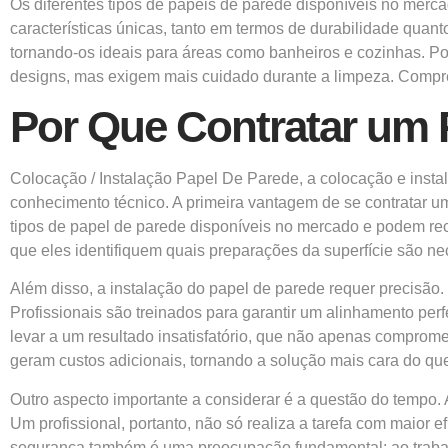
Os diferentes tipos de papéis de parede disponíveis no merca
características únicas, tanto em termos de durabilidade quan
tornando-os ideais para áreas como banheiros e cozinhas. Po
designs, mas exigem mais cuidado durante a limpeza. Compree
Por Que Contratar um 
Colocação / Instalação Papel De Parede, a colocação e insta
conhecimento técnico. A primeira vantagem de se contratar um 
tipos de papel de parede disponíveis no mercado e podem re
que eles identifiquem quais preparações da superfície são ne
Além disso, a instalação do papel de parede requer precisão
Profissionais são treinados para garantir um alinhamento perfe
levar a um resultado insatisfatório, que não apenas comprom
geram custos adicionais, tornando a solução mais cara do que
Outro aspecto importante a considerar é a questão do tempo
Um profissional, portanto, não só realiza a tarefa com maior 
segurança também é uma preocupação fundamental; ao trabalh