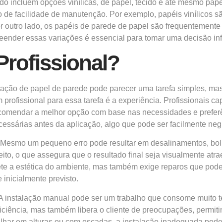
do incluem opções vinílicas, de papel, tecido e até mesmo pap
to de facilidade de manutenção. Por exemplo, papéis vinílicos 
r outro lado, os papéis de parede de papel são frequentemente
nder essas variações é essencial para tomar uma decisão infor
Profissional?
lação de papel de parede pode parecer uma tarefa simples, mas
profissional para essa tarefa é a experiência. Profissionais ca
comendar a melhor opção com base nas necessidades e preferê
cessárias antes da aplicação, algo que pode ser facilmente neg
. Mesmo um pequeno erro pode resultar em desalinamentos, bol
ito, o que assegura que o resultado final seja visualmente atra
ete a estética do ambiente, mas também exige reparos que pode
 inicialmente previsto.
. A instalação manual pode ser um trabalho que consome muito
eficiência, mas também libera o cliente de preocupações, permit
ar em alturas ou com escadas, a instalação inadequada pode c