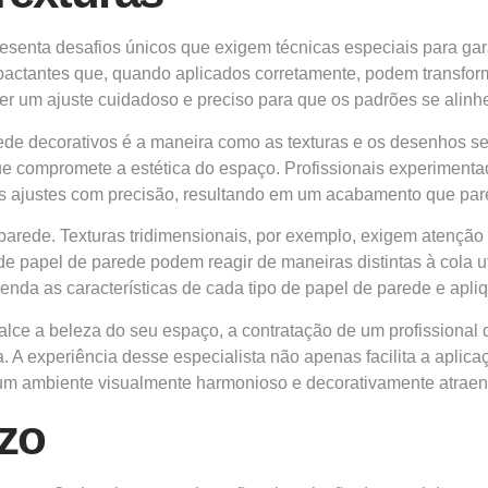
esenta desafios únicos que exigem técnicas especiais para ga
mpactantes que, quando aplicados corretamente, podem transfo
quer um ajuste cuidadoso e preciso para que os padrões se alin
arede decorativos é a maneira como as texturas e os desenhos
ue compromete a estética do espaço. Profissionais experiment
es ajustes com precisão, resultando em um acabamento que par
 parede. Texturas tridimensionais, por exemplo, exigem atenção 
 de papel de parede podem reagir de maneiras distintas à cola u
enda as características de cada tipo de papel de parede e apl
alce a beleza do seu espaço, a contratação de um profissional 
 A experiência desse especialista não apenas facilita a apl
 um ambiente visualmente harmonioso e decorativamente atraen
zo