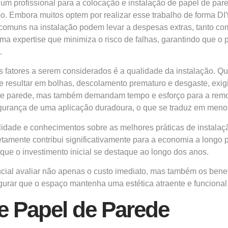
 um profissional para a colocação e instalação de papel de pa
o. Embora muitos optem por realizar esse trabalho de forma D
os comuns na instalação podem levar a despesas extras, tanto c
uma expertise que minimiza o risco de falhas, garantindo que o
.
s fatores a serem considerados é a qualidade da instalação. Q
 resultar em bolhas, descolamento prematuro e desgaste, exig
de parede, mas também demandam tempo e esforço para a remoç
segurança de uma aplicação duradoura, o que se traduz em menor
alidade e conhecimentos sobre as melhores práticas de instalaç
etamente contribui significativamente para a economia a longo 
que o investimento inicial se destaque ao longo dos anos.
ucial avaliar não apenas o custo imediato, mas também os benef
egurar que o espaço mantenha uma estética atraente e funciona
e Papel de Parede