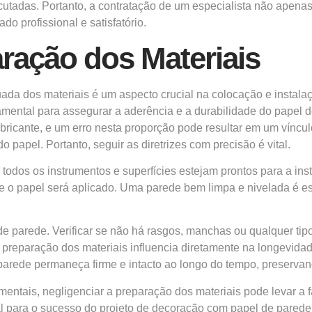
tadas. Portanto, a contratação de um especialista não apenas f
o profissional e satisfatório.
ração dos Materiais
ada dos materiais é um aspecto crucial na colocação e instala
damental para assegurar a aderência e a durabilidade do papel 
bricante, e um erro nesta proporção pode resultar em um víncul
 papel. Portanto, seguir as diretrizes com precisão é vital.
 todos os instrumentos e superfícies estejam prontos para a inst
de o papel será aplicado. Uma parede bem limpa e nivelada é ess
de parede. Verificar se não há rasgos, manchas ou qualquer tip
a preparação dos materiais influencia diretamente na longevida
arede permaneça firme e intacto ao longo do tempo, preservand
entais, negligenciar a preparação dos materiais pode levar a f
ial para o sucesso do projeto de decoração com papel de parede