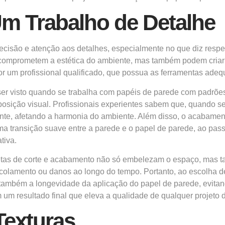
m Trabalho de Detalhe
ecisão e atenção aos detalhes, especialmente no que diz resp
s comprometem a estética do ambiente, mas também podem criar
or um profissional qualificado, que possua as ferramentas adeq
er visto quando se trabalha com papéis de parede com padrões 
sição visual. Profissionais experientes sabem que, quando se
stente, afetando a harmonia do ambiente. Além disso, o acaba
o uma transição suave entre a parede e o papel de parede, ao 
tiva.
rretas de corte e acabamento não só embelezam o espaço, mas
colamento ou danos ao longo do tempo. Portanto, ao escolha de 
também a longevidade da aplicação do papel de parede, evitan
m um resultado final que eleva a qualidade de qualquer projeto
Texturas