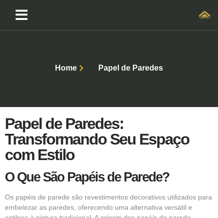
Home
Papel de Paredes
Papel de Paredes:
Transformando Seu Espaço
com Estilo
O Que São Papéis de Parede?
Os
papéis de parede
são revestimentos decorativos utilizados para
embelezar as paredes, oferecendo uma alternativa versátil e
estilosa à pintura tradicional. A origem dos
papéis de parede