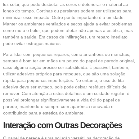
luz solar, que pode desbotar as cores e deteriorar o material ao
longo do tempo. Cortinas ou persianas podem ser utilizadas para
minimizar esse impacto. Outro ponto importante é a umidade.
Manter os ambientes ventilados e secos ajuda a evitar problemas
como mofo e bolor, que podem afetar não apenas a estética, mas
também a saúde. Em casos de infiltrações, um reparo imediato
pode evitar estragos maiores.
Para lidar com pequenos reparos, como arranhões ou manchas,
sempre é bom ter em mãos um pouco do papel de parede original,
caso alguma seção precise ser substituída. É possível, também,
utilizar adesivos próprios para retoques, que são uma solução
rápida para pequenas imperfeições. No entanto, o uso de fita
adesiva deve ser evitado, pois pode deixar resíduos difíceis de
remover. Com atenção a estes detalhes e um cuidado regular, é
possível prolongar significativamente a vida útil do papel de
parede, mantendo-o sempre com aparência renovada e
contribuindo para a estética do ambiente.
Interação com Outras Decorações
O papel de parede é uma solução versátil na decoração de