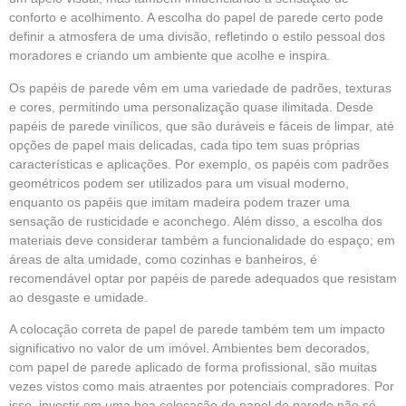
conforto e acolhimento. A escolha do papel de parede certo pode
definir a atmosfera de uma divisão, refletindo o estilo pessoal dos
moradores e criando um ambiente que acolhe e inspira.
Os papéis de parede vêm em uma variedade de padrões, texturas
e cores, permitindo uma personalização quase ilimitada. Desde
papéis de parede vinílicos, que são duráveis e fáceis de limpar, até
opções de papel mais delicadas, cada tipo tem suas próprias
características e aplicações. Por exemplo, os papéis com padrões
geométricos podem ser utilizados para um visual moderno,
enquanto os papéis que imitam madeira podem trazer uma
sensação de rusticidade e aconchego. Além disso, a escolha dos
materiais deve considerar também a funcionalidade do espaço; em
áreas de alta umidade, como cozinhas e banheiros, é
recomendável optar por papéis de parede adequados que resistam
ao desgaste e umidade.
A colocação correta de papel de parede também tem um impacto
significativo no valor de um imóvel. Ambientes bem decorados,
com papel de parede aplicado de forma profissional, são muitas
vezes vistos como mais atraentes por potenciais compradores. Por
isso, investir em uma boa colocação de papel de parede não só