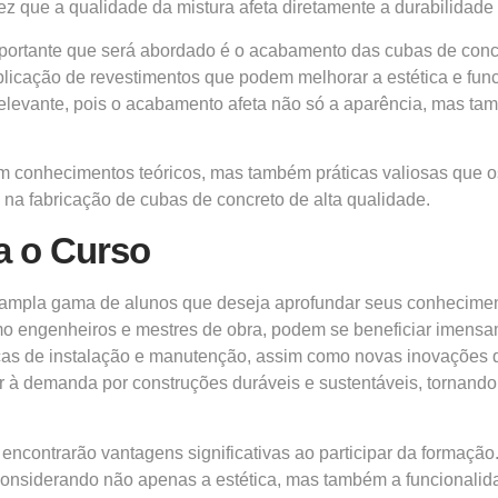
ez que a qualidade da mistura afeta diretamente a durabilidade 
portante que será abordado é o acabamento das cubas de concre
plicação de revestimentos que podem melhorar a estética e func
relevante, pois o acabamento afeta não só a aparência, mas ta
am conhecimentos teóricos, mas também práticas valiosas que os
 na fabricação de cubas de concreto de alta qualidade.
a o Curso
 ampla gama de alunos que deseja aprofundar seus conhecimen
como engenheiros e mestres de obra, podem se beneficiar imensa
nicas de instalação e manutenção, assim como novas inovações 
er à demanda por construções duráveis e sustentáveis, tornando
m encontrarão vantagens significativas ao participar da formaç
 considerando não apenas a estética, mas também a funcionalid