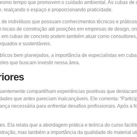
ao mesmo tempo que promovem o cuidado ambiental. As cubas de
, realçando o espaço e proporcionando praticidade.
 de indivíduos que possuam conhecimentos técnicos e prático
 locais de construção até posições em empresas de design, o
am em cubas de concreto podem também atuar como consultores,
equados e sustentáveis.
cos bem planejados, a importância de especialistas em cubas
les que buscam investir nessa área.
iores
uentemente compartilham experiências positivas que destacam 
nidades que antes pareciam inalcançáveis. Ele comenta: “Part
nça necessária para enfrentar desafios profissionais. Após a 
s. Ela relata que a abordagem prática e teórica do curso facil
strução, mas também a importância da qualidade do material u