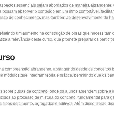
 aspectos essenciais sejam abordados de maneira abrangente.
es possam absorver o conteúdo em um ritmo confortável, facilita
issão de conhecimento, mas também ao desenvolvimento de hab
efletindo um aumento na construção de obras que necessitam d
tiza a relevância deste curso, que promete preparar os particip
urso
uma compreensão abrangente, abrangendo desde os conceitos b
em módulos que integram teoria e prática, permitindo que os pa
s sobre cubas de concreto, onde os alunos aprendem sobre a im
oduzidos ao processo de mistura do concreto, fundamental para ga
s, tipos de cimento, agregados e aditivos. Além disso, serão di