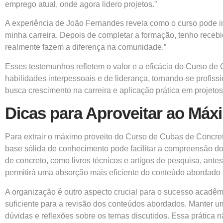
emprego atual, onde agora lidero projetos.”
A experiência de João Fernandes revela como o curso pode imp
minha carreira. Depois de completar a formação, tenho recebid
realmente fazem a diferença na comunidade.”
Esses testemunhos refletem o valor e a eficácia do Curso 
habilidades interpessoais e de liderança, tornando-se profi
busca crescimento na carreira e aplicação prática em projeto
Dicas para Aproveitar ao Máx
Para extrair o máximo proveito do Curso de Cubas de Concr
base sólida de conhecimento pode facilitar a compreensão do
de concreto, como livros técnicos e artigos de pesquisa, ante
permitirá uma absorção mais eficiente do conteúdo abordado 
A organização é outro aspecto crucial para o sucesso acadêm
suficiente para a revisão dos conteúdos abordados. Manter u
dúvidas e reflexões sobre os temas discutidos. Essa prática