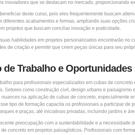
igns inovadores que se destacam no mercado, proporcionando ex
eneficiar deste curso, pois eles frequentemente buscam alterna
em diferentes acabamentos e formas, ampliando suas opções cri
em projetos que buscam conciliar inovação e praticidade.
 suas habilidades em projetos personalizados encontrarão no c
des de criação e permitir que criem peças únicas para seu pró
 de Trabalho e Oportunidades
balho para profissionais especializados em cubas de concreto
s. Setores como construção civil, design urbano e paisagismo 
nuances na aplicação de cubas de concreto, especialmente em
Esse tipo de formação capacita os profissionais a participar de
rques e praças, até iniciativas privadas, incluindo jardins e ár
escente preocupação com a sustentabilidade e a necessidade d
de concreto em projetos paisagísticos. Profissionais com for