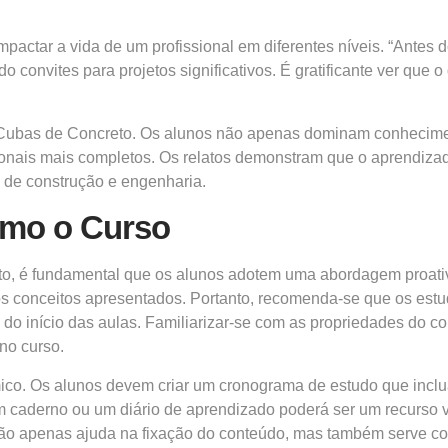
actar a vida de um profissional em diferentes níveis. “Antes d
o convites para projetos significativos. É gratificante ver que
de Cubas de Concreto. Os alunos não apenas dominam conheci
ssionais mais completos. Os relatos demonstram que o aprendiza
s de construção e engenharia.
imo o Curso
eto, é fundamental que os alunos adotem uma abordagem proa
s conceitos apresentados. Portanto, recomenda-se que os estud
s do início das aulas. Familiarizar-se com as propriedades do co
no curso.
ico. Os alunos devem criar um cronograma de estudo que inclua
m caderno ou um diário de aprendizado poderá ser um recurso v
 não apenas ajuda na fixação do conteúdo, mas também serve com