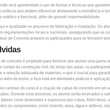
onde será apresentado o uso de formas e técnicas que garante
o práticas que podem influenciar diretamente a resistência e lo
estético e funcional, além de garantir impermeabilidade.
nça e qualidade no processo de fabricação e instalação. Os alu
 com regulamentações locais e nacionais, assegurando que as 
as de Concreto prepara os participantes para se tornarem prof
lvidas
 de concreto é projetado para fornecer aos alunos uma gama a
o campo da construção civil. Ao longo das aulas, os participant
e a seleção adequada de materiais, o que é crucial para garant
 além da teoria; o foco está em atividades práticas e aplicaçã
es centrais do curso é a criação de cubas de concreto em um a
dadas. Durante esse processo, os alunos serão ensinados a cal
fatores como dimensões e espessura das cubas. Além disso, ap
odos os componentes, como cimento, areia, água e aditivos, s