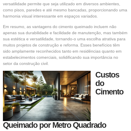
versatilidade permite que seja utilizado em diversos ambientes,
como pisos, paredes e até mesmo bancadas, proporcionando uma
harmonia visual interessante em espaços variados.
Em resumo, as vantagens do cimento queimado incluem não
apenas sua durabilidade e facilidade de manutenção, mas também
sua estética e versatilidade, tornando-o uma escolha atrativa para
muitos projetos de construção e reforma. Esses benefícios têm
sido amplamente reconhecidos tanto em residências quanto em
estabelecimentos comerciais, solidificando sua importância no
setor da construção civil.
Custos
do
Cimento
Queimado por Metro Quadrado