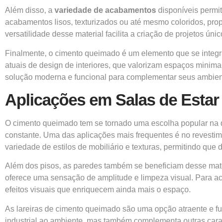
Além disso, a
variedade de acabamentos
disponíveis permi
acabamentos lisos, texturizados ou até mesmo coloridos, prop
versatilidade desse material facilita a criação de projetos únic
Finalmente, o cimento queimado é um elemento que se integra 
atuais de design de interiores, que valorizam espaços minim
solução moderna e funcional para complementar seus ambien
Aplicações em Salas de Estar
O cimento queimado tem se tornado uma escolha popular na d
constante. Uma das aplicações mais frequentes é no revesti
variedade de estilos de mobiliário e texturas, permitindo qu
Além dos pisos, as paredes também se beneficiam desse ma
oferece uma sensação de amplitude e limpeza visual. Para acr
efeitos visuais que enriquecem ainda mais o espaço.
As lareiras de cimento queimado são uma opção atraente e func
industrial ao ambiente, mas também complementa outras cara