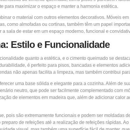
e para maximizar o espaço e manter a harmonia estética.
mbinar o material com outros elementos decorativos. Móveis em 
adas, como almofadas ou cortinas, também têm um papel importa
 a sala de estar em um espaço moderno, funcional e convidativo
: Estilo e Funcionalidade
cionalidade quanto a estética, e o cimento queimado se destac
 durabilidade, é perfeito para pisos, bancadas e elementos adic
mendas não apenas facilita a limpeza, mas também contribui pa
ferecer uma base sólida e elegante para a cozinha. Além de su
cenário neutro, que pode ser facilmente complementado com móv
ização de elementos em madeira que, além de adicionar calor ao
 pois são extremamente funcionais e podem ser moldadas de
 preparo de refeições até a realização de refeições rápidas. A
inuidade visual, mas também uma superfície fácil de manter, que 