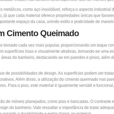
metálicos, como aço inoxidável, reforça o aspecto industrial 
o, já que cada material oferece propriedades únicas que favor
ortante espaço da casa, unindo estilo e praticidade de maneir
om Cimento Queimado
e tornado cada vez mais popular, proporcionando um toque con
a em superfícies lisas e visualmente atrativas, tornando-se uma
áreas do banheiro, destacando-se em paredes e pisos, além de 
que de possibilidades de design. As superfícies podem ser tra
corativos. Além disso, a utilização do cimento queimado nas pa
. Para o piso, este material é igualmente versátil e funcional,
ão de móveis planejados, como pias e bancadas. O contraste en
esign do banheiro. Vale ressaltar a importância de tratar ade
garantir a durabilidade e evitar danos ao material.