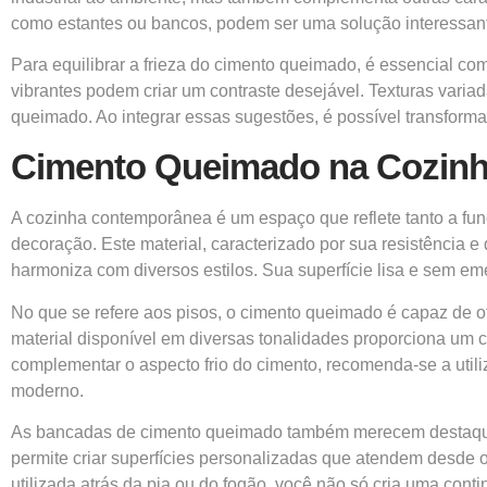
como estantes ou bancos, podem ser uma solução interessant
Para equilibrar a frieza do cimento queimado, é essencial co
vibrantes podem criar um contraste desejável. Texturas vari
queimado. Ao integrar essas sugestões, é possível transformar
Cimento Queimado na Cozinha
A cozinha contemporânea é um espaço que reflete tanto a fun
decoração. Este material, caracterizado por sua resistência e
harmoniza com diversos estilos. Sua superfície lisa e sem e
No que se refere aos pisos, o cimento queimado é capaz de o
material disponível em diversas tonalidades proporciona um 
complementar o aspecto frio do cimento, recomenda-se a util
moderno.
As bancadas de cimento queimado também merecem destaque,
permite criar superfícies personalizadas que atendem desde o
utilizada atrás da pia ou do fogão, você não só cria uma cont