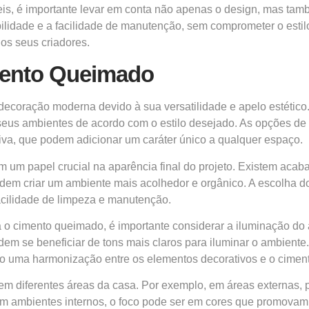
s, é importante levar em conta não apenas o design, mas també
ilidade e a facilidade de manutenção, sem comprometer o estilo
dos seus criadores.
mento Queimado
ecoração moderna devido à sua versatilidade e apelo estético
seus ambientes de acordo com o estilo desejado. As opções de
iva, que podem adicionar um caráter único a qualquer espaço.
papel crucial na aparência final do projeto. Existem acaba
dem criar um ambiente mais acolhedor e orgânico. A escolha d
acilidade de limpeza e manutenção.
ra o cimento queimado, é importante considerar a iluminação d
m se beneficiar de tons mais claros para iluminar o ambiente.
ndo uma harmonização entre os elementos decorativos e o cime
m diferentes áreas da casa. Por exemplo, em áreas externas, p
em ambientes internos, o foco pode ser em cores que promovam