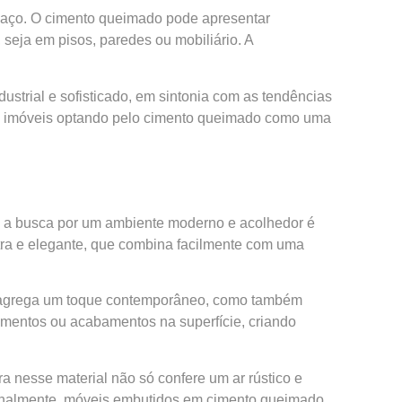
paço. O cimento queimado pode apresentar
 seja em pisos, paredes ou mobiliário. A
strial e sofisticado, em sintonia com as tendências
s de imóveis optando pelo cimento queimado como uma
e a busca por um ambiente moderno e acolhedor é
tra e elegante, que combina facilmente com uma
ó agrega um toque contemporâneo, como também
gimentos ou acabamentos na superfície, criando
ra nesse material não só confere um ar rústico e
ionalmente, móveis embutidos em cimento queimado,