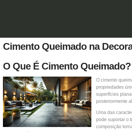
Cimento Queimado na Decoraç
O Que É Cimento Queimado?
O
cimento quei
propriedades úni
superfícies plan
posteriormente a
Uma das caracterí
pode suportar o 
composição torna