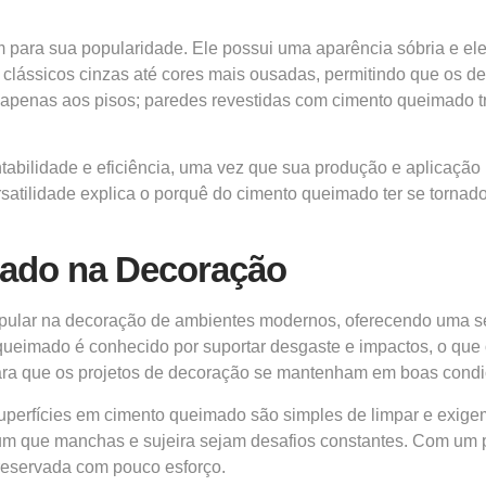
ara sua popularidade. Ele possui uma aparência sóbria e eleg
 clássicos cinzas até cores mais ousadas, permitindo que os 
ita apenas aos pisos; paredes revestidas com cimento queimad
ntabilidade e eficiência, uma vez que sua produção e aplicaçã
satilidade explica o porquê do cimento queimado ter se tornad
ado na Decoração
lar na decoração de ambientes modernos, oferecendo uma sér
queimado é conhecido por suportar desgaste e impactos, o que 
 para que os projetos de decoração se mantenham em boas condi
Superfícies em cimento queimado são simples de limpar e exige
um que manchas e sujeira sejam desafios constantes. Com um 
reservada com pouco esforço.