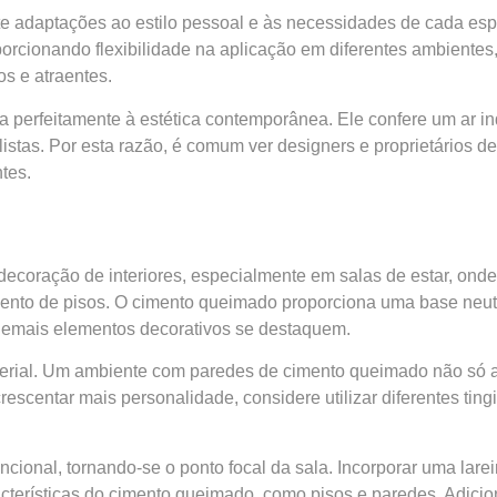
te adaptações ao estilo pessoal e às necessidades de cada es
orcionando flexibilidade na aplicação em diferentes ambientes,
os e atraentes.
perfeitamente à estética contemporânea. Ele confere um ar indu
alistas. Por esta razão, é comum ver designers e proprietário
tes.
ecoração de interiores, especialmente em salas de estar, ond
mento de pisos. O cimento queimado proporciona uma base neu
e demais elementos decorativos se destaquem.
terial. Um ambiente com paredes de cimento queimado não s
escentar mais personalidade, considere utilizar diferentes tin
ional, tornando-se o ponto focal da sala. Incorporar uma larei
cterísticas do cimento queimado, como pisos e paredes. Adic