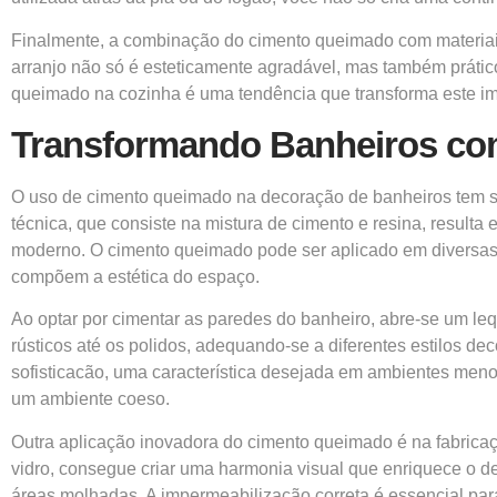
Finalmente, a combinação do cimento queimado com materiais 
arranjo não só é esteticamente agradável, mas também prátic
queimado na cozinha é uma tendência que transforma este imp
Transformando Banheiros c
O uso de cimento queimado na decoração de banheiros tem s
técnica, que consiste na mistura de cimento e resina, result
moderno. O cimento queimado pode ser aplicado em diversas 
compõem a estética do espaço.
Ao optar por cimentar as paredes do banheiro, abre-se um le
rústicos até os polidos, adequando-se a diferentes estilos de
sofisticacão, uma característica desejada em ambientes menores
um ambiente coeso.
Outra aplicação inovadora do cimento queimado é na fabricaç
vidro, consegue criar uma harmonia visual que enriquece o d
áreas molhadas. A impermeabilização correta é essencial para 