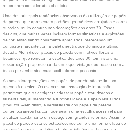
antes eram considerados obsoletos.
Uma das principais tendências observadas é a utilização de papéis
de parede que apresentam padrões geométricos arrojados e cores
ousadas, muito comuns nas decorações dos anos 70. Esses
designs, que muitas vezes incluem formas simétricas e explosões
de cor, estão sendo novamente apreciados, oferecendo um
contraste marcante com a paleta neutra que dominou a última
década. Além disso, papéis de parede com motivos florais e
botânicos, que remetem à estética dos anos 80, têm visto uma
ressurreição, proporcionando um toque vintage que ressoa com a
busca por ambientes mais acolhedores e pessoais.
As novas interpretações dos papéis de parede não se limitam
apenas à estética. Os avanços na tecnologia de impressão
permitiram que os designers criassem papéis texturizados e
sustentáveis, aumentando a funcionalidade e a apelo visual dos
produtos. Além disso, a versatilidade dos papéis de parede
contemporâneos faz com que sejam uma escolha acessível para
atualizar rapidamente um espaço sem grandes reformas. Assim, o
papel de parede está se estabelecendo como uma forma eficaz de
expressão pessoal, refletindo tanto as influências do passado