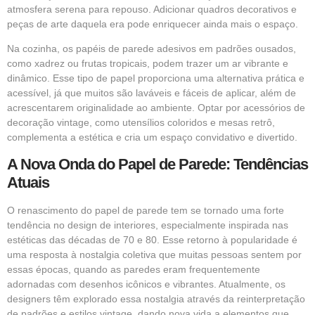
atmosfera serena para repouso. Adicionar quadros decorativos e
peças de arte daquela era pode enriquecer ainda mais o espaço.
Na cozinha, os papéis de parede adesivos em padrões ousados,
como xadrez ou frutas tropicais, podem trazer um ar vibrante e
dinâmico. Esse tipo de papel proporciona uma alternativa prática e
acessível, já que muitos são laváveis e fáceis de aplicar, além de
acrescentarem originalidade ao ambiente. Optar por acessórios de
decoração vintage, como utensílios coloridos e mesas retrô,
complementa a estética e cria um espaço convidativo e divertido.
A Nova Onda do Papel de Parede: Tendências
Atuais
O renascimento do papel de parede tem se tornado uma forte
tendência no design de interiores, especialmente inspirada nas
estéticas das décadas de 70 e 80. Esse retorno à popularidade é
uma resposta à nostalgia coletiva que muitas pessoas sentem por
essas épocas, quando as paredes eram frequentemente
adornadas com desenhos icônicos e vibrantes. Atualmente, os
designers têm explorado essa nostalgia através da reinterpretação
de padrões e estilos vintage, dando nova vida a elementos que