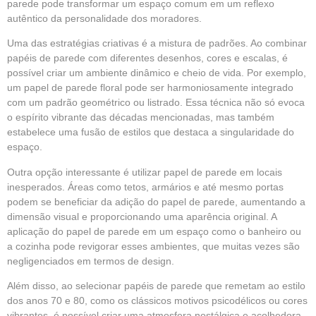
parede pode transformar um espaço comum em um reflexo
autêntico da personalidade dos moradores.
Uma das estratégias criativas é a mistura de padrões. Ao combinar
papéis de parede com diferentes desenhos, cores e escalas, é
possível criar um ambiente dinâmico e cheio de vida. Por exemplo,
um papel de parede floral pode ser harmoniosamente integrado
com um padrão geométrico ou listrado. Essa técnica não só evoca
o espírito vibrante das décadas mencionadas, mas também
estabelece uma fusão de estilos que destaca a singularidade do
espaço.
Outra opção interessante é utilizar papel de parede em locais
inesperados. Áreas como tetos, armários e até mesmo portas
podem se beneficiar da adição do papel de parede, aumentando a
dimensão visual e proporcionando uma aparência original. A
aplicação do papel de parede em um espaço como o banheiro ou
a cozinha pode revigorar esses ambientes, que muitas vezes são
negligenciados em termos de design.
Além disso, ao selecionar papéis de parede que remetam ao estilo
dos anos 70 e 80, como os clássicos motivos psicodélicos ou cores
vibrantes, é possível criar uma atmosfera nostálgica e acolhedora.